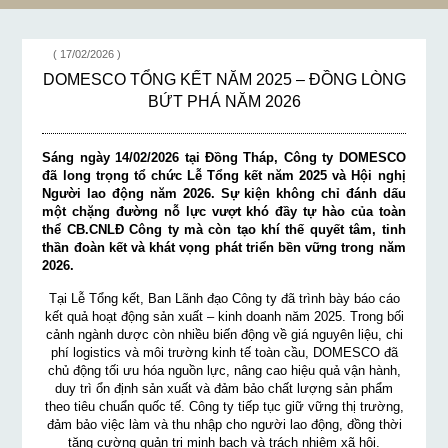
( 17/02/2026 )
DOMESCO TỔNG KẾT NĂM 2025 – ĐỒNG LÒNG
BỨT PHÁ NĂM 2026
Sáng ngày 14/02/2026 tại Đồng Tháp, Công ty DOMESCO
đã long trọng tổ chức Lễ Tổng kết năm 2025 và Hội nghị
Người lao động năm 2026. Sự kiện không chỉ đánh dấu
một chặng đường nỗ lực vượt khó đầy tự hào của toàn
thể CB.CNLĐ Công ty mà còn tạo khí thế quyết tâm, tinh
thần đoàn kết và khát vọng phát triển bền vững trong năm
2026.
Tại Lễ Tổng kết, Ban Lãnh đạo Công ty đã trình bày báo cáo
kết quả hoạt động sản xuất – kinh doanh năm 2025. Trong bối
cảnh ngành dược còn nhiều biến động về giá nguyên liệu, chi
phí logistics và môi trường kinh tế toàn cầu, DOMESCO đã
chủ động tối ưu hóa nguồn lực, nâng cao hiệu quả vận hành,
duy trì ổn định sản xuất và đảm bảo chất lượng sản phẩm
theo tiêu chuẩn quốc tế. Công ty tiếp tục giữ vững thị trường,
đảm bảo việc làm và thu nhập cho người lao động, đồng thời
tăng cường quản trị minh bạch và trách nhiệm xã hội.