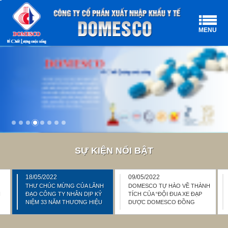
MENU
SỰ KIỆN NỔI BẬT
18/05/2022
09/05/2022
THƯ CHÚC MỪNG CỦA LÃNH
DOMESCO TỰ HÀO VỀ THÀNH
N
ĐẠO CÔNG TY NHÂN DỊP KỶ
TÍCH CỦA “ĐỘI ĐUA XE ĐẠP
NIỆM 33 NĂM THƯƠNG HIỆU
DƯỢC DOMESCO ĐỒNG
DOMESCO 19/05/1989 -
THÁP” VÀ “DOPAGAN ĐỒNG
19/05/2022
THÁP” TẠI GIẢI ĐUA XE ĐẠP
TRANH CÚP TRUYỀN HÌNH