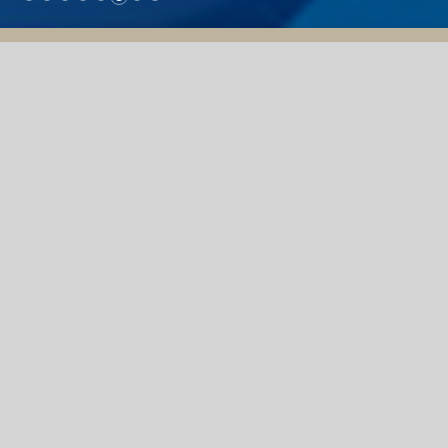
06/08/2026
THƯ MỜI CHÀO GIÁ
CÂN PHÂN TÍCH 06 S
LẺ
( 06/08/2026 )
Xem thông tin chi tiết tại đây!