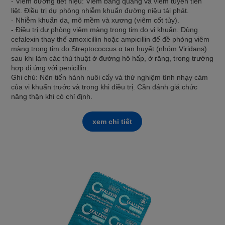
- Viêm đường tiết niệu: Viêm bàng quang và viêm tuyến tiền
liệt. Điều trị dự phòng nhiễm khuẩn đường niệu tái phát.
- Nhiễm khuẩn da, mô mềm và xương (viêm cốt tủy).
- Điều trị dự phòng viêm màng trong tim do vi khuẩn. Dùng
cefalexin thay thế amoxicillin hoặc ampicillin để đề phòng viêm
màng trong tim do Streptococcus α tan huyết (nhóm Viridans)
sau khi làm các thủ thuật ở đường hô hấp, ở răng, trong trường
hợp dị ứng với penicillin.
Ghi chú: Nên tiến hành nuôi cấy và thử nghiệm tính nhạy cảm
của vi khuẩn trước và trong khi điều trị. Cần đánh giá chức
năng thận khi có chỉ định.
xem chi tiết