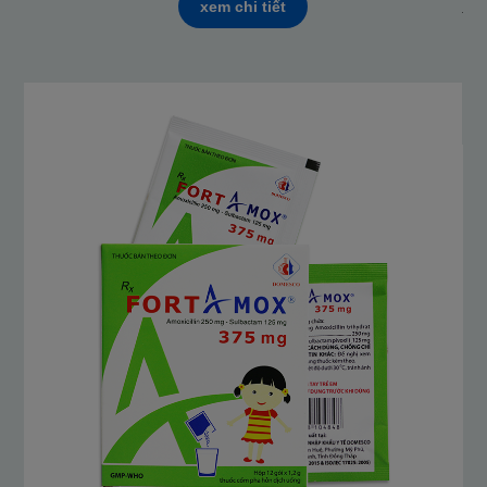
xem chi tiết
thư