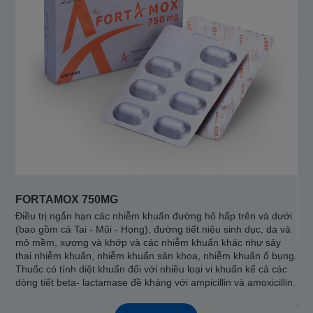
FORTAMOX 750MG
Điều trị ngắn hạn các nhiễm khuẩn đường hô hấp trên và dưới
(bao gồm cả Tai - Mũi - Họng), đường tiết niệu sinh dục, da và
mô mềm, xương và khớp và các nhiễm khuẩn khác như sảy
thai nhiễm khuẩn, nhiễm khuẩn sản khoa, nhiễm khuẩn ổ bụng.
AM
Thuốc có tính diệt khuẩn đối với nhiều loại vi khuẩn kể cả các
dòng tiết beta- lactamase đề kháng với ampicillin và amoxicillin.
- A
các
Viê