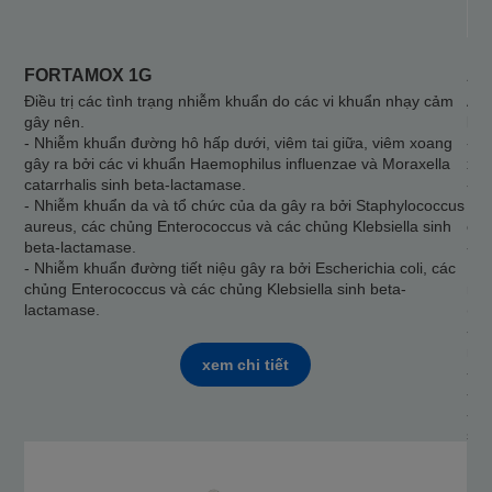
FORTAMOX 1G
AU
Điều trị các tình trạng nhiễm khuẩn do các vi khuẩn nhạy cảm
AUM
gây nên.
bện
- Nhiễm khuẩn đường hô hấp dưới, viêm tai giữa, viêm xoang
- N
gây ra bởi các vi khuẩn Haemophilus influenzae và Moraxella
xoa
catarrhalis sinh beta-lactamase.
- N
- Nhiễm khuẩn da và tổ chức của da gây ra bởi Staphylococcus
Mor
aureus, các chủng Enterococcus và các chủng Klebsiella sinh
cấp
beta-lactamase.
- N
- Nhiễm khuẩn đường tiết niệu gây ra bởi Escherichia coli, các
E. 
chủng Enterococcus và các chủng Klebsiella sinh beta-
nhạ
lactamase.
(nh
- N
nhi
xem chi tiết
- N
- N
- N
sản