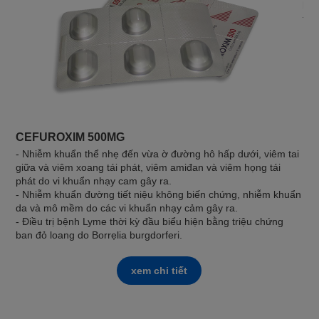
biế
tri
CEFUROXIM 500MG
- Nhiễm khuẩn thể nhẹ đến vừa ờ đường hô hấp dưới, viêm tai
giữa và viêm xoang tái phát, viêm amiđan và viêm họng tái
phát do vi khuẩn nhạy cam gây ra.
- Nhiễm khuẩn đường tiết niệu không biến chứng, nhiễm khuẩn
da và mô mềm do các vi khuẩn nhạy cảm gây ra.
- Điều trị bệnh Lyme thời kỳ đầu biểu hiện bằng triệu chứng
ban đỏ loang do Borrẹlia burgdorferi.
xem chi tiết