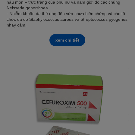
hậu môn – trực tràng của phụ nữ và nam giới do các chủng
Neisseria gonorrhoea.
- Nhiễm khuẩn da thể nhẹ đến vừa chưa biến chứng và các tổ
chức da do Staphylococcus aureus và Streptococcus pyogenes
nhạy cảm.
xem chi tiết
ZI
- Đ
khu
Tuy
nhữ
hợp
địn
- Đ
các
chủ
ra.
- C