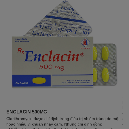
DO
- S
hô 
hợp
ENCLACIN 500MG
- Đ
Clarithromycin được chỉ định trong điều trị nhiễm trùng do một
chố
hoặc nhiều vi khuẩn nhạy cảm. Những chỉ định gồm:
- D