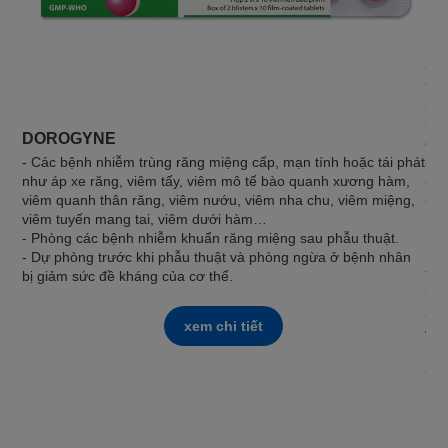
DO
Rox
khu
- V
thế
khô
- V
DOROGYNE
điề
- Các bệnh nhiễm trùng răng miệng cấp, mạn tính hoặc tái phát
- V
như áp xe răng, viêm tấy, viêm mô tế bào quanh xương hàm,
- C
viêm quanh thân răng, viêm nướu, viêm nha chu, viêm miệng,
- V
viêm tuyến mang tai, viêm dưới hàm…
+ K
- Phòng các bệnh nhiễm khuẩn răng miệng sau phẫu thuật.
+ K
- Dự phòng trước khi phẫu thuật và phòng ngừa ở bệnh nhân
+ K
bị giảm sức đề kháng của cơ thể.
Tro
bằn
- N
xem chi tiết
viê
(er
- N