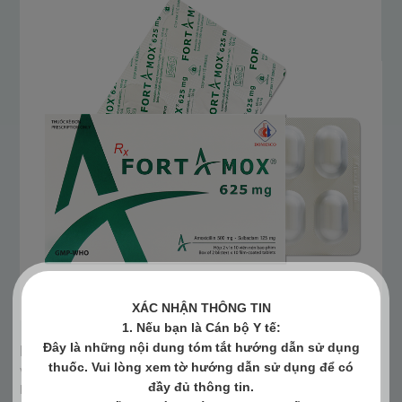
XÁC NHẬN THÔNG TIN
1. Nếu bạn là Cán bộ Y tế:
Đây là những nội dung tóm tắt hướng dẫn sử dụng
FORTAMOX® 625MG
thuốc. Vui lòng xem tờ hướng dẫn sử dụng để có
Viên nén bao phim FORTAMOX 625mg được chỉ định ở người
đầy đủ thông tin.
lớn và trẻ em từ 12 tuổi trở lên để điều trị các tình trạng nhiễm