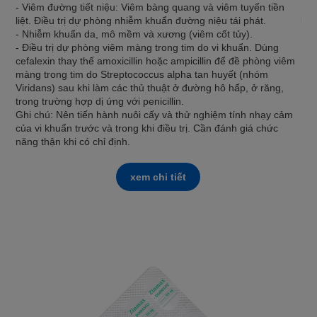
- Viêm đường tiết niệu: Viêm bàng quang và viêm tuyến tiền
Nei
liệt. Điều trị dự phòng nhiễm khuẩn đường niệu tái phát.
khô
- Nhiễm khuẩn da, mô mềm và xương (viêm cốt tủy).
- Điều trị dự phòng viêm màng trong tim do vi khuẩn. Dùng
cefalexin thay thế amoxicillin hoặc ampicillin để đề phòng viêm
màng trong tim do Streptococcus alpha tan huyết (nhóm
Viridans) sau khi làm các thủ thuật ở đường hô hấp, ở răng,
trong trường hợp dị ứng với penicillin.
Ghi chú: Nên tiến hành nuôi cấy và thử nghiệm tính nhạy cảm
của vi khuẩn trước và trong khi điều trị. Cần đánh giá chức
năng thận khi có chỉ định.
xem chi tiết