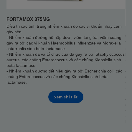
FORTAMOX 375MG
Điều trị các tình trạng nhiễm khuẩn do các vi khuẩn nhạy cảm
gây nên.
OF
- Nhiễm khuẩn đường hô hấp dưới, viêm tai giữa, viêm xoang
gây ra bởi các vi khuẩn Haemophilus influenzae và Moraxella
Thu
catarrhalis sinh beta-lactamase.
ngư
- Nhiễm khuẩn da và tổ chức của da gây ra bởi Staphylococcus
báo
aureus, các chủng Enterococcus và các chủng Klebsiella sinh
- V
beta-lactamase.
- V
- Nhiễm khuẩn đường tiết niệu gây ra bởi Escherichia coli, các
- Đ
chủng Enterococcus và các chủng Klebsiella sinh beta-
đủ)
lactamase.
- V
- V
- V
xem chi tiết
- N
độn
- N
- C
khá