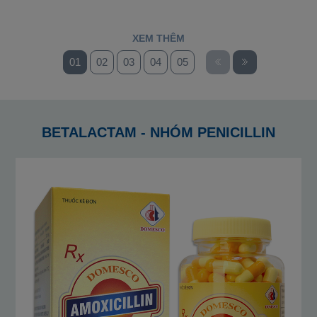
XEM THÊM
01
02
03
04
05
06
BETALACTAM - NHÓM PENICILLIN