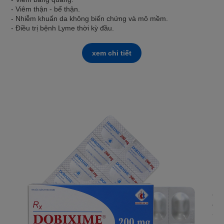
- Viêm thận - bể thận.
- Nhiễm khuẩn da không biến chứng và mô mềm.
- Điều trị bệnh Lyme thời kỳ đầu.
xem chi tiết
DO
Cef
các
- V
- V