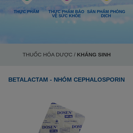
M MẠCH
TIỂU ĐƯỜNG
KHÁNG SINH
GIẢM ĐAU, H
THUỐC HÓA DƯỢC /
KHÁNG SINH
BETALACTAM - NHÓM CEPHALOSPORIN