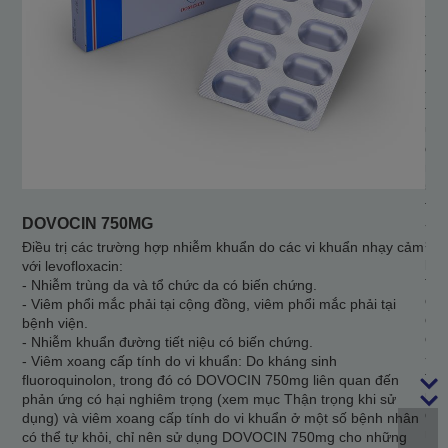
- V
- V
- B
và 
- N
flu
ứng
dùn
một
500
tha
DOVOCIN 750MG
- Đ
sin
Điều trị các trường hợp nhiễm khuẩn do các vi khuẩn nhạy cảm
phả
với levofloxacin:
trọ
- Nhiễm trùng da và tổ chức da có biến chứng.
quả
- Viêm phổi mắc phải tại cộng đồng, viêm phổi mắc phải tại
dụn
bệnh viện.
điề
- Nhiễm khuẩn đường tiết niệu có biến chứng.
- V
- Viêm xoang cấp tính do vi khuẩn: Do kháng sinh
flu
fluoroquinolon, trong đó có DOVOCIN 750mg liên quan đến
ứng
phản ứng có hại nghiêm trọng (xem mục Thận trọng khi sử
dùn
dụng) và viêm xoang cấp tính do vi khuẩn ở một số bệnh nhân
nhâ
có thể tự khỏi, chỉ nên sử dụng DOVOCIN 750mg cho những