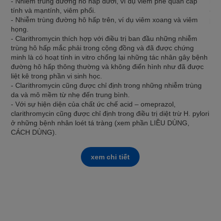
- Nhiễm trùng đường hô hấp dưới, ví dụ viêm phế quản cấp
man
tính và mạntính, viêm phổi.
- D
- Nhiễm trùng đường hô hấp trên, ví dụ viêm xoang và viêm
peni
họng.
- Clarithromycin thích hợp với điều trị ban đầu những nhiễm
trùng hô hấp mắc phải trong cộng đồng và đã được chứng
minh là có hoạt tính in vitro chống lại những tác nhân gây bệnh
đường hô hấp thông thường và không điển hình như đã được
liệt kê trong phần vi sinh học.
- Clarithromycin cũng được chỉ định trong những nhiễm trùng
da và mô mềm từ nhẹ đến trung bình.
- Với sự hiện diện của chất ức chế acid – omeprazol,
clarithromycin cũng được chỉ định trong điều trị diệt trừ H. pylori
ở những bệnh nhân loét tá tràng (xem phần LIỀU DÙNG,
CÁCH DÙNG).
xem chi tiết