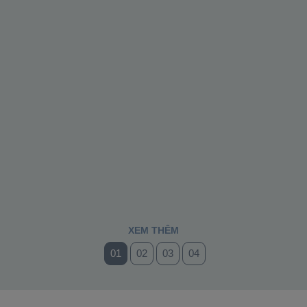
XEM THÊM
01
02
03
04