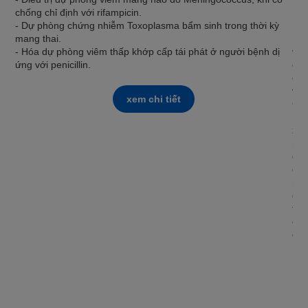
chống chỉ định với rifampicin.
ER
- Dự phòng chứng nhiễm Toxoplasma bẩm sinh trong thời kỳ
mang thai.
Ery
- Hóa dự phòng viêm thấp khớp cấp tái phát ở người bệnh dị
viê
ứng với penicillin.
cấp
các
viê
xem chi tiết
Chl
Str
xoa
nhi
dùn
đườ
ngư
giả
thu
các
điể