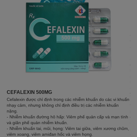
MA
Cef
trị
- N
Esc
- V
cat
bện
pne
kho
- V
CEFALEXIN 500MG
ý: 
Cefalexin được chỉ định trong các nhiễm khuẩn do các vi khuẩn
nhi
nhạy cảm, nhưng không chỉ định điều trị các nhiễm khuẩn
thư
nặng.
pyo
- Nhiễm khuẩn đường hô hấp: Viêm phế quản cấp và mạn tính
điề
và giãn phế quản nhiễm khuẩn.
- Đ
- Nhiễm khuẩn tai, mũi, họng: Viêm tai giữa, viêm xương chũm,
Str
viêm xoang, viêm amiđan hốc và viêm họng.
- L