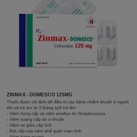
DO
- V
- Đ
- V
- V
- N
- V
ZINMAX - DOMESCO 125MG
Thuốc được chỉ định để điều trị các bệnh nhiễm khuẩn ở người
lớn và trẻ em từ 3 tháng tuổi trở lên:
- Viêm họng cấp và viêm amiđan do Streptococcus.
- Viêm xoang cấp do vi khuẩn.
- Viêm tai giữa cấp tính.
- Đợt cấp của viêm phế quản mạn tính.
- Viêm bàng quang.