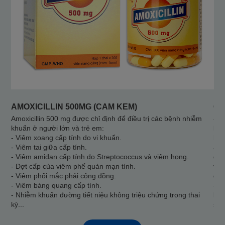
AMOXICILLIN 500MG (CAM KEM)
CY
Amoxicillin 500 mg được chỉ định để điều trị các bệnh nhiễm
- S
khuẩn ở người lớn và trẻ em:
khu
- Viêm xoang cấp tính do vi khuẩn.
hô 
- Viêm tai giữa cấp tính.
ami
- Viêm amiđan cấp tính do Streptococcus và viêm họng.
do 
- Đợt cấp của viêm phế quản mạn tính.
viê
- Viêm phổi mắc phải cộng đồng.
do 
- Viêm bàng quang cấp tính.
- S
- Nhiễm khuẩn đường tiết niệu không triệu chứng trong thai
liệ
kỳ...
sul