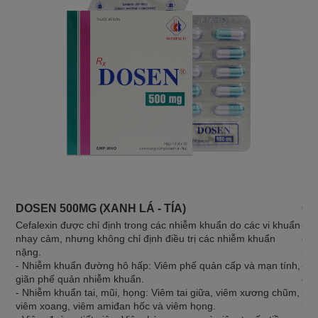
DOSEN 500MG (XANH LÁ - TÍA)
CE
Cefalexin được chỉ định trong các nhiễm khuẩn do các vi khuẩn
- N
nhạy cảm, nhưng không chỉ định điều trị các nhiễm khuẩn
giữ
nặng.
phá
- Nhiễm khuẩn đường hô hấp: Viêm phế quản cấp và mạn tính,
- N
giãn phế quản nhiễm khuẩn.
da 
- Nhiễm khuẩn tai, mũi, họng: Viêm tai giữa, viêm xương chũm,
- Đ
viêm xoang, viêm amiđan hốc và viêm họng.
ban