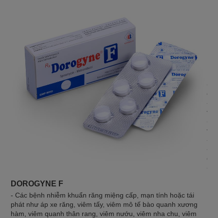
DO
- N
cảm
- N
viê
- N
viê
- N
- N
đạo
- N
DOROGYNE F
- Các bệnh nhiễm khuẩn răng miệng cấp, mạn tính hoặc tái
phát như áp xe răng, viêm tấy, viêm mô tế bào quanh xương
hàm, viêm quanh thân rang, viêm nướu, viêm nha chu, viêm