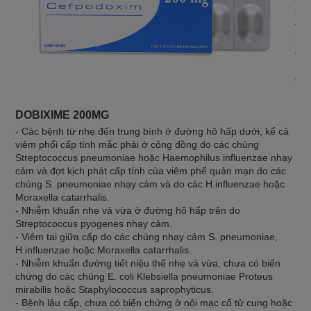
- N
thậ
- N
quầ
Nên
địa
DOBIXIME 200MG
- Các bệnh từ nhẹ đến trung bình ở đường hô hấp dưới, kể cả
viêm phổi cấp tính mắc phải ở cộng đồng do các chủng
Streptococcus pneumoniae hoặc Haemophilus influenzae nhạy
cảm và đợt kịch phát cấp tính của viêm phế quản mạn do các
chủng S. pneumoniae nhạy cảm và do các H.influenzae hoặc
Moraxella catarrhalis.
- Nhiễm khuẩn nhẹ và vừa ở đường hô hấp trên do
Streptococcus pyogenes nhạy cảm.
- Viêm tai giữa cấp do các chủng nhạy cảm S. pneumoniae,
H.influenzae hoặc Moraxella catarrhalis.
- Nhiễm khuẩn đường tiết niệu thể nhẹ và vừa, chưa có biến
chứng do các chủng E. coli Klebsiella pneumoniae Proteus
mirabilis hoặc Staphylococcus saprophyticus.
- Bệnh lậu cấp, chưa có biến chứng ở nội mạc cổ tử cung hoặc