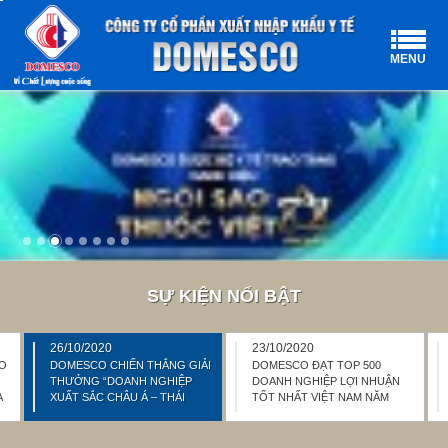
MENU
SỰ KIỆN NỔI BẬT
26/10/2020
23/10/2020
CO
DOMESCO CHIẾN THẮNG GIẢI
DOMESCO ĐẠT TOP 500
THƯỞNG “DOANH NGHIỆP
DOANH NGHIỆP LỢI NHUẬN
A
XUẤT SẮC CHÂU Á – THÁI
TỐT NHẤT VIỆT NAM NĂM
BÌNH DƯƠNG” NĂM 2020
2020