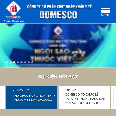
MENU
SỰ KIỆN NỔI BẬT
26/02/2022
28/01/2022
DOMESCO TỔ CHỨC LỄ
THƯ CHÚC MỪNG NGÀY THẦY
TỔNG KẾT HOẠT ĐỘNG NĂM
THUỐC VIỆT NAM 27/02/2022
2021 VÀ HỘI NGHỊ ĐẠI BIỂU
NGƯỜI LAO ĐỘNG NĂM 2022