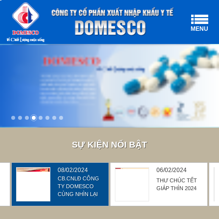
MENU
SỰ KIỆN NỔI BẬT
08/02/2024
06/02/2024
CB.CNLĐ CÔNG
THƯ CHÚC TẾT
TY DOMESCO
GIÁP THÌN 2024
CÙNG NHÌN LẠI
KẾT QUẢ CỦA
CHẶNG ĐƯỜNG
NĂM 2023