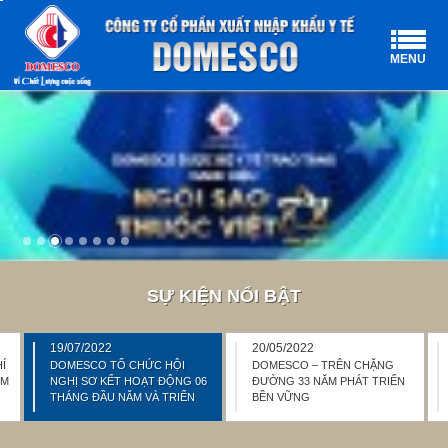
MENU
SỰ KIỆN NỔI BẬT
19/07/2022
20/05/2022
Í
DOMESCO TỔ CHỨC HỘI
DOMESCO – TRÊN CHẶNG
EM
NGHỊ SƠ KẾT HOẠT ĐỘNG 06
ĐƯỜNG 33 NĂM PHÁT TRIỂN
THÁNG ĐẦU NĂM VÀ TRIỂN
BỀN VỮNG
KHAI PHƯƠNG HƯỚNG,
NHIỆM VỤ 06 THÁNG CUỐI
NĂM 2022