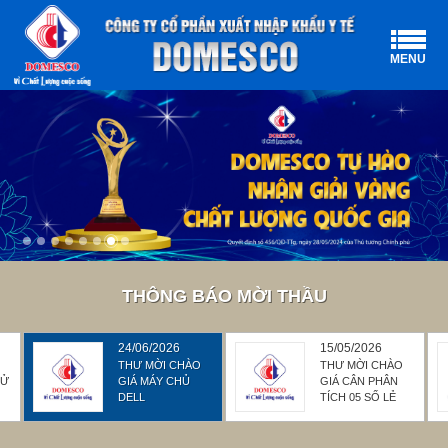
MENU
THÔNG BÁO MỜI THẦU
24/06/2026
15/05/2026
THƯ MỜI CHÀO
THƯ MỜI CHÀO
Ử
GIÁ MÁY CHỦ
GIÁ CÂN PHÂN
N
DELL
TÍCH 05 SỐ LẺ
POWEREDGE
R450