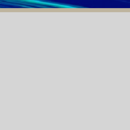
THÔNG BÁO MỜI THẦU
02/05/2024
THÔNG BÁO "BÁN ĐẤU
HÀO
GIÁ TẢI SẢN XE Ô TÔ
HỔ
CON HIỆU TOYOTA
INNOVA"
 BÁO MỜI CHÀO GIÁ "MÁY QUANG PHỔ RAMAN CẦ