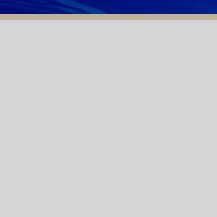
25/04/2024
THÔNG BÁO MỜI CHÀO
GIÁ GÓI THẦU CẢI TẠO
NÂNG CẤP HỆ THỐNG
NƯỚC TINH KHIẾT CHO
NHÀ MÁY
NONBETALACTAM
M TAY"