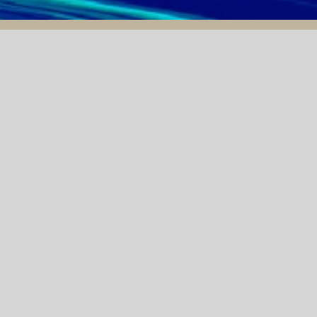
THÔNG BÁO MỜI THẦU
04/11/2022
HÀO
THÔNG BÁO MỜI CHÀO
H
GIÁ: "MÁY THỬ ĐỘ
ĐỘ
HÒA TAN 14 VỊ TRÍ
THỬ, LẤY MẪU TỰ
ĐỘNG BẰNG BƠM
XYLANH."
 MỜI CHÀO GIÁ: "MÁY PHÂN TÍCH TOC TÍCH HỢP 