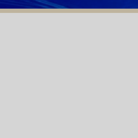
26/07/2022
THÔNG BÁO MỜI CHÀO
GIÁ THIẾT BỊ MÁY
CHUẨN ĐỘ KARL
FISCHER
ĐO ĐỘ DẪN"