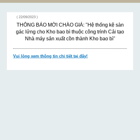
TRÌNH CẢI TẠO
CÔNG TRÌNH CẢI
NHÀ MÁY SẢN
TẠO NHÀ MÁY
XUẤT CỒN
SẢN XUẤT CỒN
( 22/09/2023 )
THÀNH KHO BAO
THÀNH KHO BAO
THÔNG BÁO MỜI CHÀO GIÁ: "Hệ thống kệ sàn
BÌ"
BÌ"
gác lửng cho Kho bao bì thuộc công trình Cải tạo
Nhà máy sản xuất cồn thành Kho bao bì"
Vui lòng xem thông tin chi tiết tại đây!