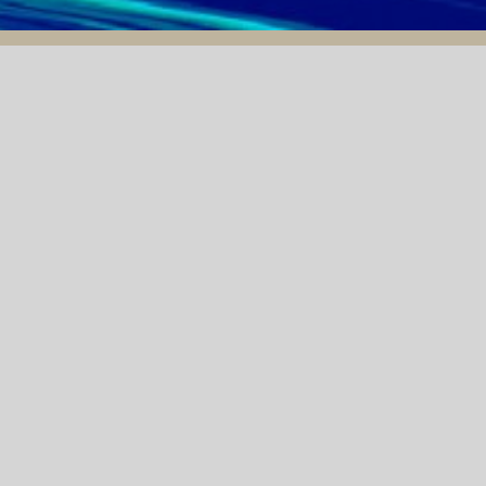
THÔNG BÁO MỜI THẦU
13/06/2024
HÀO
THÔNG BÁO MỜI CHÀO
GIÁ GÓI THẦU GIẢI
PHÁP DMC VÀ APP
À
CHO KHÁCH HÀNG
AM
Á GÓI THẦU HỆ THỐNG HÚT BỤI TRUNG TÂM CHO