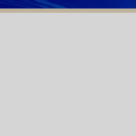
10/06/2024
THÔNG BÁO MỜI CHÀO
GIÁ "MÁY QUANG PHỔ
RAMAN CẦM TAY"
 NHÀ MÁY NONBETALACTAM