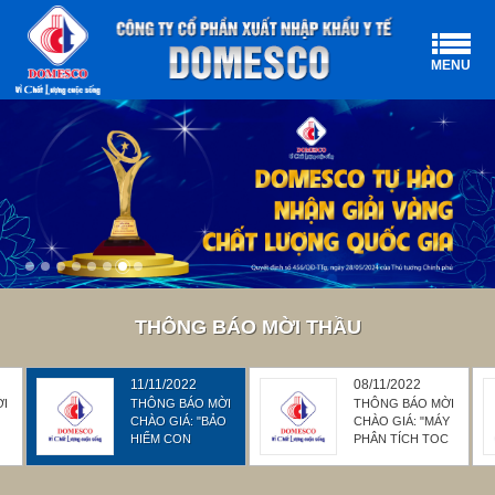
MENU
THÔNG BÁO MỜI THẦU
11/11/2022
08/11/2022
ỜI
THÔNG BÁO MỜI
THÔNG BÁO MỜI
CHÀO GIÁ: "BẢO
CHÀO GIÁ: "MÁY
G
HIỂM CON
PHÂN TÍCH TOC
NGƯỜI, TÀI SẢN,
TÍCH HỢP ĐO ĐỘ
HÀNG HÓA CHO
DẪN"
NĂM 2023"