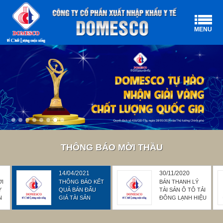
MENU
THÔNG BÁO MỜI THẦU
14/04/2021
30/11/2020
ỜI
THÔNG BÁO KẾT
BÁN THANH LÝ
Y
QUẢ BÁN ĐẤU
TÀI SẢN Ô TÔ TẢI
N
GIÁ TÀI SẢN
ĐÔNG LẠNH HIỆU
THANH LÝ: "XE Ô
MITSUBISHI BIỂN
TÔ TẢI HIỆU
SỐ 66S-6740
ISUZU, BIỂN SỐ