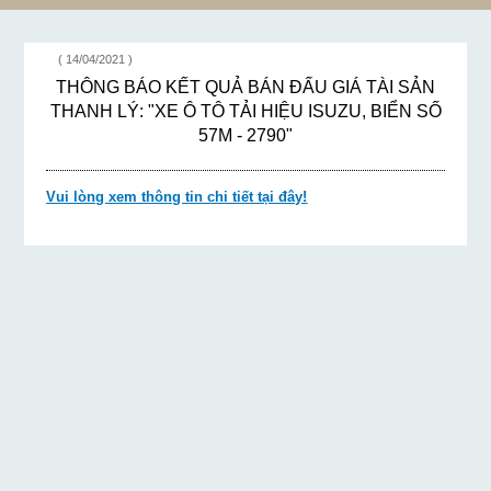
57M - 2790"
( 14/04/2021 )
THÔNG BÁO KẾT QUẢ BÁN ĐẤU GIÁ TÀI SẢN
THANH LÝ: "XE Ô TÔ TẢI HIỆU ISUZU, BIỂN SỐ
57M - 2790"
Vui lòng xem thông tin chi tiết tại đây!