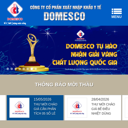
MENU
THÔNG BÁO MỜI THẦU
15/05/2026
28/04/2026
THƯ MỜI CHÀO
THƯ MỜI CHÀO
GIÁ CÂN PHÂN
GIÁ BỂ ĐIỀU
TÍCH 05 SỐ LẺ
NHIỆT DÙNG
CHO NHỚT KẾ
MAO QUẢN,
NHỚT KẾ MAO