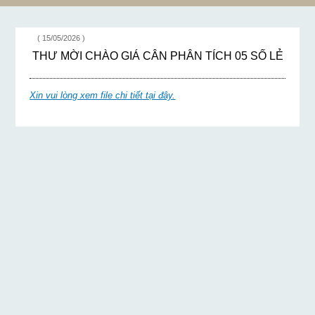
QUẢN VÀ GIÁ GIỮ
NHỚT KẾ MAO
QUẢN
( 15/05/2026 )
THƯ MỜI CHÀO GIÁ CÂN PHÂN TÍCH 05 SỐ LẺ
Xin vui lòng xem file chi tiết tại đây.