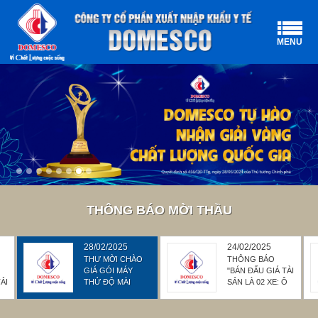
MENU
THÔNG BÁO MỜI THẦU
28/02/2025
24/02/2025
THƯ MỜI CHÀO
THÔNG BÁO
GIÁ GÓI MÁY
"BÁN ĐẤU GIÁ TÀI
ẢI
THỬ ĐỘ MÀI
SẢN LÀ 02 XE: Ô
MÒN, ĐỘ VỠ
TÔ TẢI ĐÔNG
5
VIÊN THUỐC
LẠNH HIỆU KIA VÀ
Ô TÔ CON 7 CHỖ