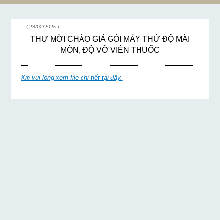
HIỆU FORD
EVEREST"
( 28/02/2025 )
THƯ MỜI CHÀO GIÁ GÓI MÁY THỬ ĐỘ MÀI
MÒN, ĐỘ VỠ VIÊN THUỐC
Xin vui lòng xem file chi tiết tại đây.