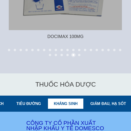
DOCIMAX 100MG
THUỐC HÓA DƯỢC
CH
TIỂU ĐƯỜNG
KHÁNG SINH
GIẢM ĐAU, HẠ SỐT
CÔNG TY CỔ PHẦN XUẤT
NHẬP KHẨU Y TẾ DOMESCO