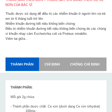
ĐƠN CỦA BÁC SĨ
Thuốc được sử dụng để điều trị các nhiễm khuẩn ở người lớn và trẻ
em từ 6 tháng tuổi trở lên.
Nhiễm khuẩn đường tiết niệu không biến chứng:
Điều trị nhiễm khuẩn đường tiết niệu không biến chứng do các chủng
vi khuẩn nhạy cảm Escherichia coli và Proteus mirabilis.
Viêm tai giữa...
THÀNH PHẦN
CHỈ ĐỊNH
CHỐNG CHỈ ĐỊNH
L
THÀNH PHẦN:
Mỗi gói 2g chứa:
- Thành phần dược chất: Ce xim (dưới dạng Ce xim trihydrat)
________ 100mg