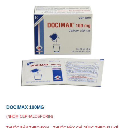
DOCIMAX 100MG
(NHÓM CEPHALOSPORIN)
THUỐC BÁN THEO ĐƠN – THUỐC NÀY CHỈ DÙNG THEO SỰ KÊ