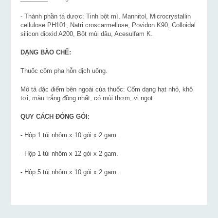
- Thành phần tá dược: Tinh bột mì, Mannitol, Microcrystallin
cellulose PH101, Natri croscarmellose, Povidon K90, Colloidal
silicon dioxid A200, Bột mùi dâu, Acesulfam K.
DẠNG BÀO CHẾ:
Thuốc cốm pha hỗn dịch uống.
Mô tả đặc điểm bên ngoài của thuốc: Cốm dạng hạt nhỏ, khô
tơi, màu trắng đồng nhất, có mùi thơm, vị ngọt.
QUY CÁCH ĐÓNG GÓI:
- Hộp 1 túi nhôm x 10 gói x 2 gam.
- Hộp 1 túi nhôm x 12 gói x 2 gam.
- Hộp 5 túi nhôm x 10 gói x 2 gam.