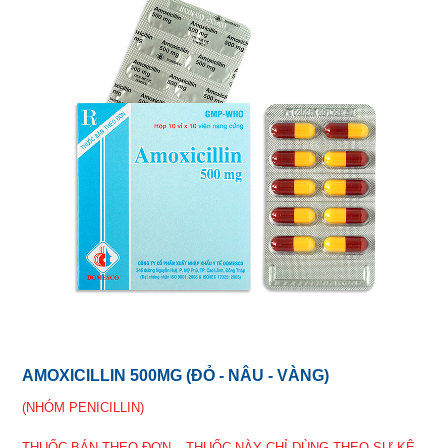
AMOXICILLIN 500MG (ĐỎ - NÂU - VÀNG)
(NHÓM PENICILLIN)
THUỐC BÁN THEO ĐƠN – THUỐC NÀY CHỈ DÙNG THEO SỰ KÊ