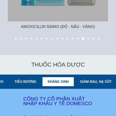
AMOXICILLIN 500MG (ĐỎ - NÂU - VÀNG)
THUỐC HÓA DƯỢC
CH
TIỂU ĐƯỜNG
KHÁNG SINH
GIẢM ĐAU, HẠ SỐT
CÔNG TY CỔ PHẦN XUẤT
NHẬP KHẨU Y TẾ DOMESCO