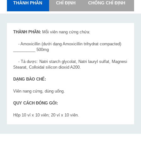
THÀNH PHẦN
CHỈ ĐỊNH
CHỐNG CHỈ ĐỊNH
L
THÀNH PHẦN:
Mỗi viên nang cứng chứa:
- Amoxicillin (dưới dạng Amoxicillin trihydrat compacted)
__________ 500mg
- Tá dược: Natri starch glycolat, Natri lauryl sulfat, Magnesi
Stearat, Colloidal silicon dioxid A200.
DẠNG BÀO CHẾ:
Viên nang cứng, dùng uống.
QUY CÁCH ĐÓNG GÓI:
Hộp 10 vỉ x 10 viên; 20 vỉ x 10 viên.