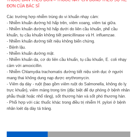
ĐƠN CỦA BÁC SĨ
Các trường hợp nhiễm trùng do vi khuẩn nhạy cảm:
- Nhiễm khuẩn đường hô hấp trên, viêm xoang, viêm tai giữa.
- Nhiễm khuẩn đường hô hấp dưới do liên cầu khuẩn, phế cầu
khuẩn, tụ cầu khuẩn không tiết penicillinase và H. influenzae.
- Nhiễm khuẩn đường tiết niệu không biến chứng.
- Bệnh lậu.
- Nhiễm khuẩn đường mật.
- Nhiễm khuẩn da, cơ do liên cầu khuẩn, tụ cầu khuẩn, E. coli nhạy
cảm với amoxicillin.
- Nhiễm Chlamydia trachomatis đường tiết niệu sinh dục ở người
mang thai không dung nạp được erythromycin.
- Viêm dạ dày - ruột (bao gồm viêm ruột do Salmonella, không do lỵ
trực khuẩn), viêm màng trong tim (đặc biệt để dự phòng ở bệnh nhân
phẫu thuật hoặc nhổ răng), sốt thương hàn và sốt phó thương hàn.
- Phối hợp với các thuốc khác trong điều trị nhiễm H. pylori ở bệnh
nhân loét dạ dày tá tràng.