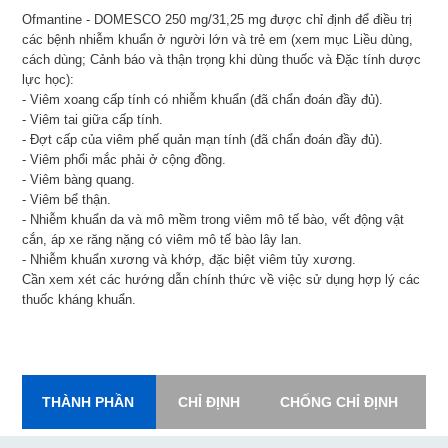
Ofmantine - DOMESCO 250 mg/31,25 mg được chỉ định để điều trị
các bệnh nhiễm khuẩn ở người lớn và trẻ em (xem mục Liều dùng,
cách dùng; Cảnh báo và thận trọng khi dùng thuốc và Đặc tính dược
lực học):
- Viêm xoang cấp tính có nhiễm khuẩn (đã chẩn đoán đầy đủ).
- Viêm tai giữa cấp tính.
- Đợt cấp của viêm phế quản mạn tính (đã chẩn đoán đầy đủ).
- Viêm phổi mắc phải ở cộng đồng.
- Viêm bàng quang.
- Viêm bể thận.
- Nhiễm khuẩn da và mô mềm trong viêm mô tế bào, vết động vật
cắn, áp xe răng nặng có viêm mô tế bào lây lan.
- Nhiễm khuẩn xương và khớp, đặc biệt viêm tủy xương.
Cần xem xét các hướng dẫn chính thức về việc sử dụng hợp lý các
thuốc kháng khuẩn.
THÀNH PHẦN
CHỈ ĐỊNH
CHỐNG CHỈ ĐỊNH
L