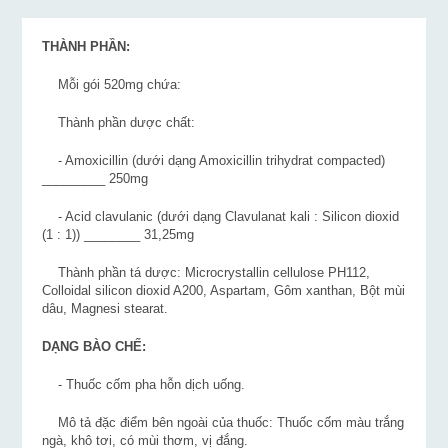
THÀNH PHẦN:
Mỗi gói 520mg chứa:
Thành phần dược chất:
- Amoxicillin (dưới dạng Amoxicillin trihydrat compacted)
_________ 250mg
- Acid clavulanic (dưới dạng Clavulanat kali : Silicon dioxid
(1 : 1)) ________ 31,25mg
Thành phần tá dược: Microcrystallin cellulose PH112,
Colloidal silicon dioxid A200, Aspartam, Gôm xanthan, Bột mùi
dâu, Magnesi stearat.
DẠNG BÀO CHẾ:
- Thuốc cốm pha hỗn dịch uống.
Mô tả đặc điểm bên ngoài của thuốc: Thuốc cốm màu trắng
ngà, khô tơi, có mùi thơm, vị đắng.