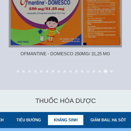
OFMANTINE - DOMESCO 250MG/ 31,25 MG
THUỐC HÓA DƯỢC
CH
TIỂU ĐƯỜNG
KHÁNG SINH
GIẢM ĐAU, HẠ SỐT