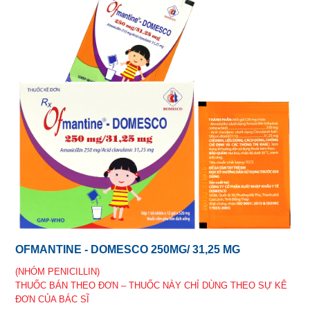
OFMANTINE - DOMESCO 250MG/ 31,25 MG
(NHÓM PENICILLIN)
THUỐC BÁN THEO ĐƠN – THUỐC NÀY CHỈ DÙNG THEO SỰ KÊ
ĐƠN CỦA BÁC SĨ