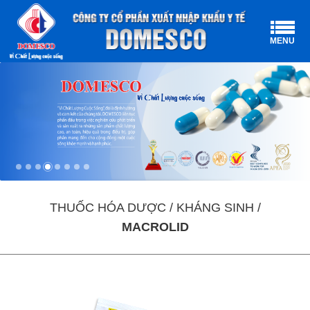
MENU
THUỐC HÓA DƯỢC / KHÁNG SINH /
MACROLID