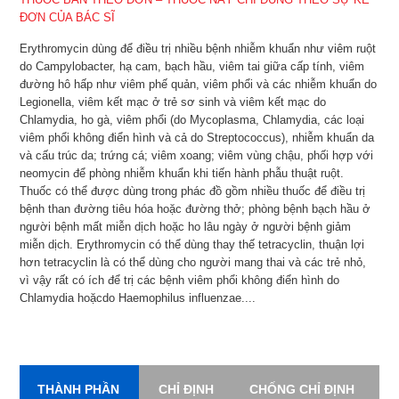
ĐƠN CỦA BÁC SĨ
Erythromycin dùng để điều trị nhiều bệnh nhiễm khuẩn như viêm ruột
do Campylobacter, hạ cam, bạch hầu, viêm tai giữa cấp tính, viêm
đường hô hấp như viêm phế quản, viêm phổi và các nhiễm khuẩn do
Legionella, viêm kết mạc ở trẻ sơ sinh và viêm kết mạc do
Chlamydia, ho gà, viêm phổi (do Mycoplasma, Chlamydia, các loại
viêm phổi không điển hình và cả do Streptococcus), nhiễm khuẩn da
và cấu trúc da; trứng cá; viêm xoang; viêm vùng chậu, phối hợp với
neomycin để phòng nhiễm khuẩn khi tiến hành phẫu thuật ruột.
Thuốc có thể được dùng trong phác đồ gồm nhiều thuốc để điều trị
bệnh than đường tiêu hóa hoặc đường thở; phòng bệnh bạch hầu ở
người bệnh mất miễn dịch hoặc ho lâu ngày ở người bệnh giảm
miễn dịch. Erythromycin có thể dùng thay thế tetracyclin, thuận lợi
hơn tetracyclin là có thể dùng cho người mang thai và các trẻ nhỏ,
vì vậy rất có ích để trị các bệnh viêm phổi không điển hình do
Chlamydia hoặcdo Haemophilus influenzae....
THÀNH PHẦN
CHỈ ĐỊNH
CHỐNG CHỈ ĐỊNH
L