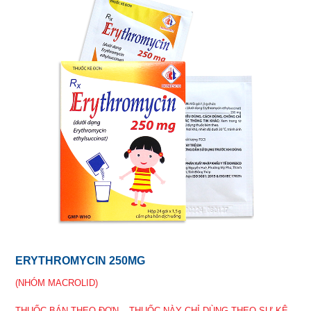
ERYTHROMYCIN 250MG
(NHÓM MACROLID)
THUỐC BÁN THEO ĐƠN – THUỐC NÀY CHỈ DÙNG THEO SỰ KÊ