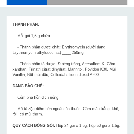
THÀNH PHẦN:
Mỗi gói 1,5 g chứa:
- Thành phần dược chất: Erythromycin (dưới dạng
Erythromycin ethylsuccinat) ____ 250mg
- Thành phần tá dược: Đường trắng, Acesulfam K, Gôm
xanthan, Trinatri citrat dihydrat, Mannitol, Povidon K30, Mùi
Vanillin, Bột mùi dâu, Colloidal silicon dioxid A200.
DẠNG BÀO CHẾ:
Cốm pha hỗn dịch uống
Mô tả đặc điểm bên ngoài của thuốc: Cốm màu trắng, khô,
rời, có mùi thơm.
QUY CÁCH ĐÓNG GÓI:
Hộp 24 gói x 1,5g; hộp 50 gói x 1,5g.