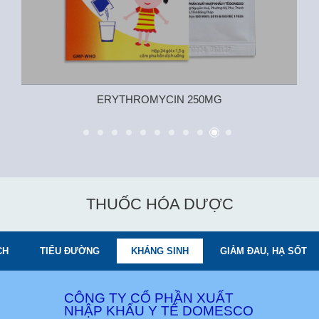
ERYTHROMYCIN 250MG
THUỐC HÓA DƯỢC
CH
TIỂU ĐƯỜNG
KHÁNG SINH
GIẢM ĐAU, HẠ SỐT
CÔNG TY CỔ PHẦN XUẤT
NHẬP KHẨU Y TẾ DOMESCO