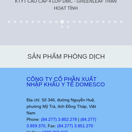
KTYT CAO CẤP 4 LỚP DMC - GREENLEAF THAN
HOẠT TÍNH
SẢN PHẨM PHÒNG DỊCH
CÔNG TY CỔ PHẦN XUẤT
NHẬP KHẨU Y TẾ DOMESCO
Địa chỉ: Số 346, đường Nguyễn Huệ,
phường Mỹ Trà, tỉnh Đồng Tháp, Việt
Nam
Phone:
(84.277) 3.852.278
|
(84.277)
3.859.370
, Fax:
(84.277) 3.851.270