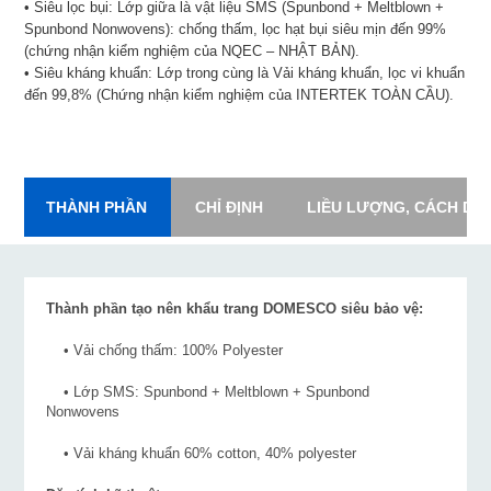
• Siêu lọc bụi: Lớp giữa là vật liệu SMS (Spunbond + Meltblown +
Spunbond Nonwovens): chống thấm, lọc hạt bụi siêu mịn đến 99%
(chứng nhận kiểm nghiệm của NQEC – NHẬT BẢN).
• Siêu kháng khuẩn: Lớp trong cùng là Vải kháng khuẩn, lọc vi khuẩn
đến 99,8% (Chứng nhận kiểm nghiệm của INTERTEK TOÀN CẦU).
THÀNH PHẦN
CHỈ ĐỊNH
LIỀU LƯỢNG, CÁCH DÙ
Thành phần tạo nên khẩu trang DOMESCO siêu bảo vệ:
• Vải chống thấm: 100% Polyester
• Lớp SMS: Spunbond + Meltblown + Spunbond
Nonwovens
• Vải kháng khuẩn 60% cotton, 40% polyester