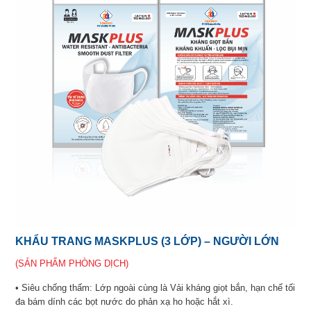
KHẨU TRANG MASKPLUS (3 LỚP) – NGƯỜI LỚN
(SẢN PHẨM PHÒNG DỊCH)
• Siêu chống thấm: Lớp ngoài cùng là Vải kháng giọt bắn, hạn chế tối
đa bám dính các bọt nước do phản xạ ho hoặc hắt xì.