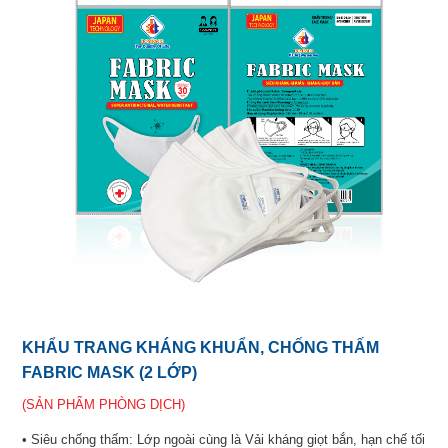
KHẨU TRANG KHÁNG KHUẨN, CHỐNG THẤM
FABRIC MASK (2 LỚP)
(SẢN PHẨM PHÒNG DỊCH)
• Siêu chống thấm: Lớp ngoài cùng là Vải kháng giọt bắn, hạn chế tối