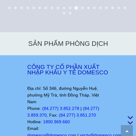
SẢN PHẨM PHÒNG DỊCH
CÔNG TY CỔ PHẦN XUẤT
NHẬP KHẨU Y TẾ DOMESCO
Địa chỉ: Số 346, đường Nguyễn Huệ,
phường Mỹ Trà, tỉnh Đồng Tháp, Việt
Nam
Phone:
(84.277) 3.852.278
|
(84.277)
3.859.370
, Fax:
(84.277) 3.851.270
Hotline:
1800.969.660
Email:
domesco@domesco.com
|
vpcty@domesco.com