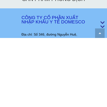
CÔNG TY CỔ PHẦN XUẤT
NHẬP KHẨU Y TẾ DOMESCO
Địa chỉ: Số 346, đường Nguyễn Huệ,
phường Mỹ Trà, tỉnh Đồng Tháp, Việt
Nam
Phone:
(84.277) 3.852.278
|
(84.277)
3.859.370
, Fax:
(84.277) 3.851.270
Hotline:
1800.969.660
Email:
domesco@domesco.com
|
vpcty@domesco.com
Website:
www.domesco.com