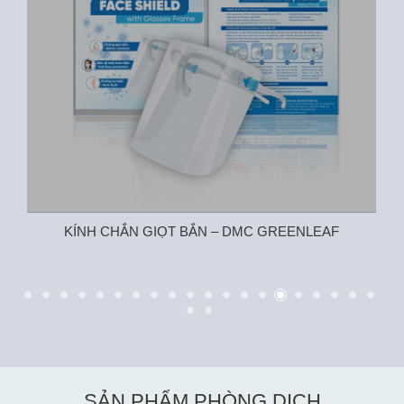
KÍNH CHẮN GIỌT BẮN – DMC GREENLEAF
SẢN PHẨM PHÒNG DỊCH