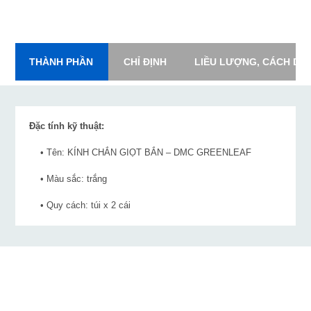
THÀNH PHẦN
CHỈ ĐỊNH
LIỀU LƯỢNG, CÁCH DÙ
Đặc tính kỹ thuật:
• Tên: KÍNH CHẮN GIỌT BẮN – DMC GREENLEAF
• Màu sắc: trắng
• Quy cách: túi x 2 cái