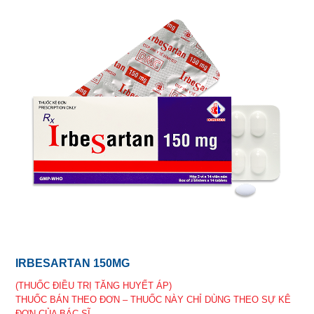
IRBESARTAN 150MG
(THUỐC ĐIỀU TRỊ TĂNG HUYẾT ÁP)
THUỐC BÁN THEO ĐƠN – THUỐC NÀY CHỈ DÙNG THEO SỰ KÊ
ĐƠN CỦA BÁC SĨ