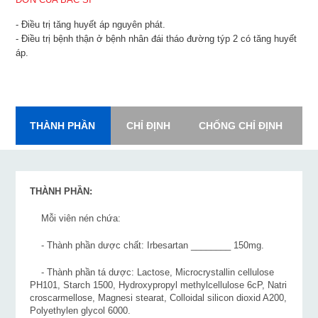
- Điều trị tăng huyết áp nguyên phát.
- Điều trị bệnh thận ở bệnh nhân đái tháo đường týp 2 có tăng huyết
áp.
THÀNH PHẦN
CHỈ ĐỊNH
CHỐNG CHỈ ĐỊNH
L
THÀNH PHẦN:
Mỗi viên nén chứa:
- Thành phần dược chất: Irbesartan ________ 150mg.
- Thành phần tá dược: Lactose, Microcrystallin cellulose
PH101, Starch 1500, Hydroxypropyl methylcellulose 6cP, Natri
croscarmellose, Magnesi stearat, Colloidal silicon dioxid A200,
Polyethylen glycol 6000.