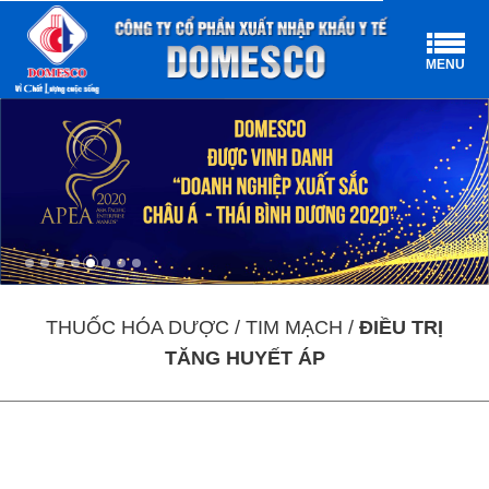
MENU
THUỐC HÓA DƯỢC / TIM MẠCH /
ĐIỀU TRỊ
TĂNG HUYẾT ÁP