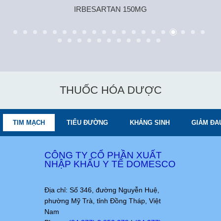
IRBESARTAN 150MG
THUỐC HÓA DƯỢC
TIM MẠCH
TIỂU ĐƯỜNG
KHÁNG SINH
GIẢM ĐA
CÔNG TY CỔ PHẦN XUẤT
NHẬP KHẨU Y TẾ DOMESCO
Địa chỉ: Số 346, đường Nguyễn Huệ,
phường Mỹ Trà, tỉnh Đồng Tháp, Việt
Nam