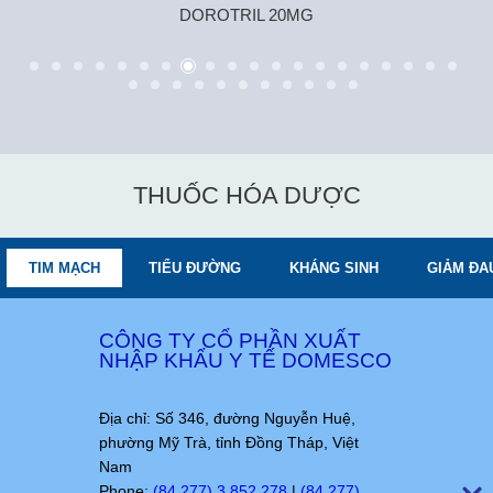
DOROTRIL 20MG
THUỐC HÓA DƯỢC
TIM MẠCH
TIỂU ĐƯỜNG
KHÁNG SINH
GIẢM ĐA
CÔNG TY CỔ PHẦN XUẤT
NHẬP KHẨU Y TẾ DOMESCO
Địa chỉ: Số 346, đường Nguyễn Huệ,
phường Mỹ Trà, tỉnh Đồng Tháp, Việt
Nam
Phone:
(84.277) 3.852.278
|
(84.277)