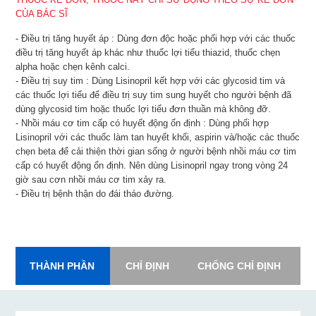
CỦA BÁC SĨ
- Điều trị tăng huyết áp : Dùng đơn độc hoặc phối hợp với các thuốc
điều trị tăng huyết áp khác như thuốc lợi tiểu thiazid, thuốc chẹn
alpha hoặc chẹn kênh calci.
- Điều trị suy tim : Dùng Lisinopril kết hợp với các glycosid tim và
các thuốc lợi tiểu để điều trị suy tim sung huyết cho người bệnh đã
dùng glycosid tim hoặc thuốc lợi tiểu đơn thuần mà không đỡ.
- Nhồi máu cơ tim cấp có huyết động ổn định : Dùng phối hợp
Lisinopril với các thuốc làm tan huyết khối, aspirin và/hoặc các thuốc
chẹn beta để cải thiện thời gian sống ở người bệnh nhồi máu cơ tim
cấp có huyết động ổn định. Nên dùng Lisinopril ngay trong vòng 24
giờ sau cơn nhồi máu cơ tim xảy ra.
- Điều trị bệnh thận do đái tháo đường.
THÀNH PHẦN
CHỈ ĐỊNH
CHỐNG CHỈ ĐỊNH
L