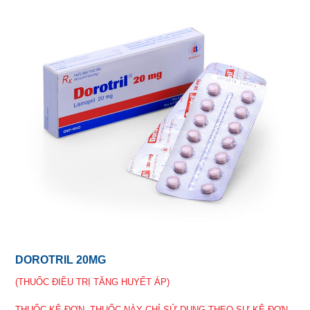
DOROTRIL 20MG
(THUỐC ĐIỀU TRỊ TĂNG HUYẾT ÁP)
THUỐC KÊ ĐƠN, THUỐC NÀY CHỈ SỬ DỤNG THEO SỰ KÊ ĐƠN