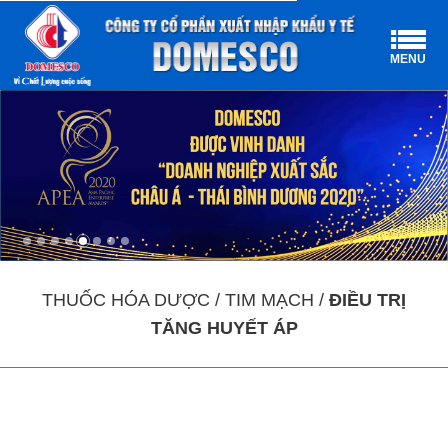
MENU
THUỐC HÓA DƯỢC / TIM MẠCH /
ĐIỀU TRỊ
TĂNG HUYẾT ÁP