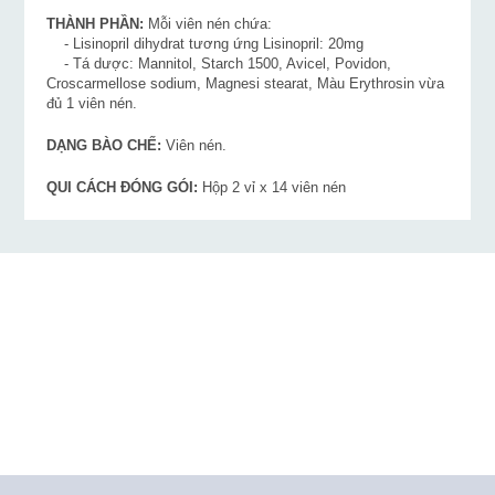
THÀNH PHẦN:
Mỗi viên nén chứa:
- Lisinopril dihydrat tương ứng Lisinopril: 20mg
- Tá dược: Mannitol, Starch 1500, Avicel, Povidon,
Croscarmellose sodium, Magnesi stearat, Màu Erythrosin vừa
đủ 1 viên nén.
DẠNG BÀO CHẾ:
Viên nén.
QUI CÁCH ĐÓNG GÓI:
Hộp 2 vỉ x 14 viên nén