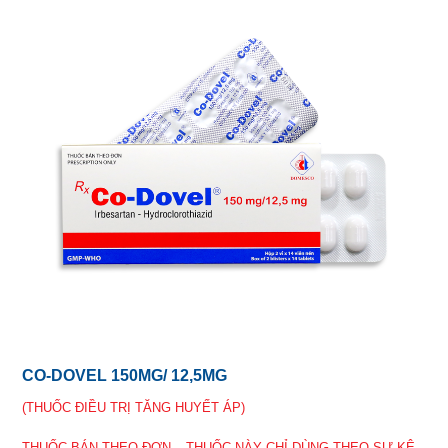
CO-DOVEL 150MG/ 12,5MG
(THUỐC ĐIỀU TRỊ TĂNG HUYẾT ÁP)
THUỐC BÁN THEO ĐƠN – THUỐC NÀY CHỈ DÙNG THEO SỰ KÊ