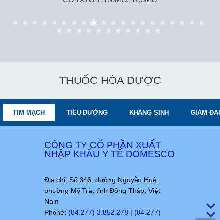
THUỐC HÓA DƯỢC
TIM MẠCH
TIỂU ĐƯỜNG
KHÁNG SINH
GIẢM ĐA
CÔNG TY CỔ PHẦN XUẤT
NHẬP KHẨU Y TẾ DOMESCO
Địa chỉ: Số 346, đường Nguyễn Huệ,
phường Mỹ Trà, tỉnh Đồng Tháp, Việt
Nam
Phone:
(84.277) 3.852.278
|
(84.277)