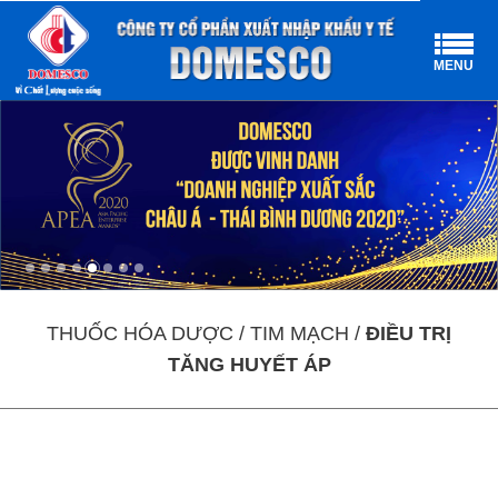
MENU
THUỐC HÓA DƯỢC / TIM MẠCH /
ĐIỀU TRỊ
TĂNG HUYẾT ÁP