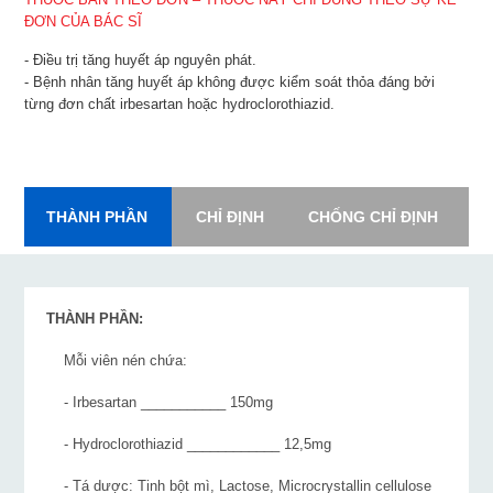
ĐƠN CỦA BÁC SĨ
- Điều trị tăng huyết áp nguyên phát.
- Bệnh nhân tăng huyết áp không được kiểm soát thỏa đáng bởi
từng đơn chất irbesartan hoặc hydroclorothiazid.
THÀNH PHẦN
CHỈ ĐỊNH
CHỐNG CHỈ ĐỊNH
L
THÀNH PHẦN:
Mỗi viên nén chứa:
- Irbesartan ___________ 150mg
- Hydroclorothiazid ____________ 12,5mg
- Tá dược: Tinh bột mì, Lactose, Microcrystallin cellulose