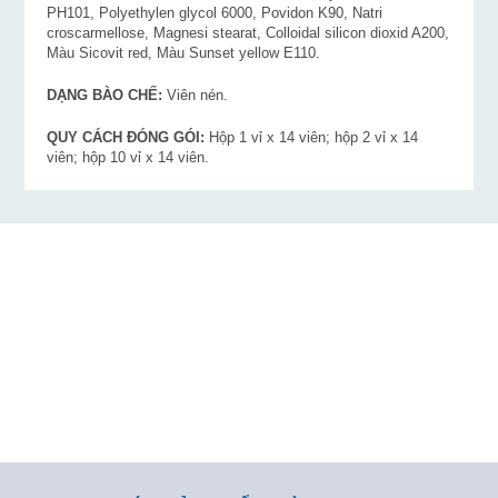
PH101, Polyethylen glycol 6000, Povidon K90, Natri
croscarmellose, Magnesi stearat, Colloidal silicon dioxid A200,
Màu Sicovit red, Màu Sunset yellow E110.
DẠNG BÀO CHẾ:
Viên nén.
QUY CÁCH ĐÓNG GÓI:
Hộp 1 vỉ x 14 viên; hộp 2 vỉ x 14
viên; hộp 10 vỉ x 14 viên.