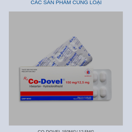
CÁC SẢN PHẨM CÙNG LOẠI
CO-DOVEL 150MG/ 12,5MG