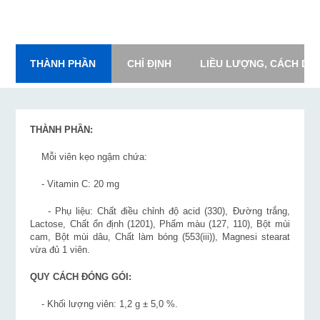
THÀNH PHẦN
CHỈ ĐỊNH
LIỀU LƯỢNG, CÁCH DÙ
THÀNH PHẦN:
Mỗi viên kẹo ngậm chứa:
- Vitamin C: 20 mg
- Phụ liệu: Chất điều chỉnh độ acid (330), Đường trắng,
Lactose, Chất ổn định (1201), Phẩm màu (127, 110), Bột mùi
cam, Bột mùi dâu, Chất làm bóng (553(iii)), Magnesi stearat
vừa đủ 1 viên.
QUY CÁCH ĐÓNG GÓI:
- Khối lượng viên: 1,2 g ± 5,0 %.