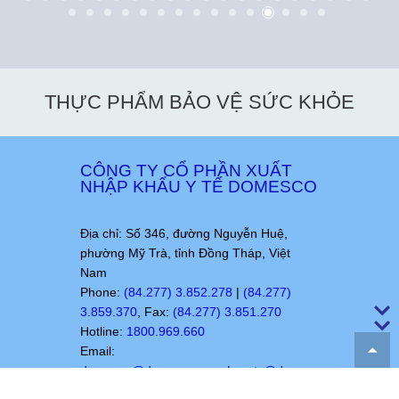
THỰC PHẨM BẢO VỆ SỨC KHỎE
CÔNG TY CỔ PHẦN XUẤT
NHẬP KHẨU Y TẾ DOMESCO
Địa chỉ: Số 346, đường Nguyễn Huệ,
phường Mỹ Trà, tỉnh Đồng Tháp, Việt
Nam
Phone:
(84.277) 3.852.278
|
(84.277)
3.859.370
, Fax:
(84.277) 3.851.270
Hotline:
1800.969.660
Email:
domesco@domesco.com
|
vpcty@domesco.com
Website:
www.domesco.com