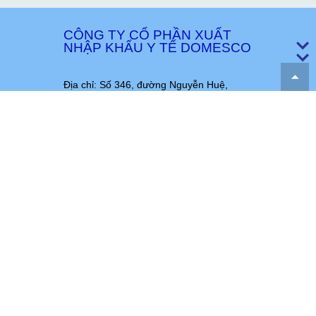
CÔNG TY CỔ PHẦN XUẤT
NHẬP KHẨU Y TẾ DOMESCO
Địa chỉ: Số 346, đường Nguyễn Huệ,
phường Mỹ Trà, tỉnh Đồng Tháp, Việt
Nam
Phone:
(84.277) 3.852.278
|
(84.277)
3.859.370
, Fax:
(84.277) 3.851.270
Hotline:
1800.969.660
Email:
domesco@domesco.com
|
vpcty@domesco.com
Website:
www.domesco.com