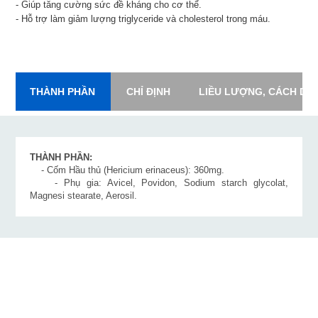
- Giúp tăng cường sức đề kháng cho cơ thể.
- Hỗ trợ làm giảm lượng triglyceride và cholesterol trong máu.
THÀNH PHẦN
CHỈ ĐỊNH
LIỀU LƯỢNG, CÁCH DÙ
THÀNH PHẦN:
- Cốm Hầu thủ (Hericium erinaceus): 360mg.
- Phụ gia: Avicel, Povidon, Sodium starch glycolat,
Magnesi stearate, Aerosil.