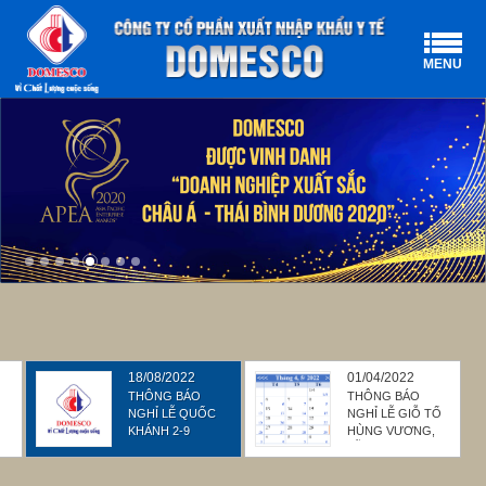
MENU
18/08/2022
01/04/2022
THÔNG BÁO
THÔNG BÁO
NGHỈ LỄ QUỐC
NGHỈ LỄ GIỖ TỔ
KHÁNH 2-9
HÙNG VƯƠNG,
T
LỄ 30/4 & 1/5