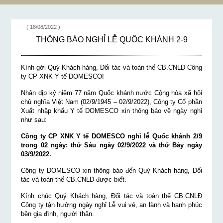
( 18/08/2022 )
THÔNG BÁO NGHỈ LỄ QUỐC KHÁNH 2-9
Kính gởi Quý Khách hàng, Đối tác và toàn thể CB.CNLĐ Công
ty CP XNK Y tế DOMESCO!
Nhân dịp kỷ niệm 77 năm Quốc khánh nước Cộng hòa xã hội
chủ nghĩa Việt Nam (02/9/1945 – 02/9/2022), Công ty Cổ phần
Xuất nhập khẩu Y tế DOMESCO xin thông báo về ngày nghỉ
như sau:
Công ty CP XNK Y tế DOMESCO nghỉ lễ Quốc khánh 2/9
trong 02 ngày: thứ Sáu ngày 02/9/2022 và thứ Bảy ngày
03/9/2022.
Công ty DOMESCO xin thông báo đến Quý Khách hàng, Đối
tác và toàn thể CB.CNLĐ được biết.
Kính chúc Quý Khách hàng, Đối tác và toàn thể CB.CNLĐ
Công ty tận hưởng ngày nghỉ Lễ vui vẻ, an lành và hạnh phúc
bên gia đình, người thân.