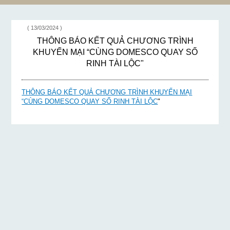
LỘC"
( 13/03/2024 )
THÔNG BÁO KẾT QUẢ CHƯƠNG TRÌNH
KHUYẾN MẠI “CÙNG DOMESCO QUAY SỐ
RINH TÀI LỘC"
THÔNG BÁO KẾT QUẢ CHƯƠNG TRÌNH KHUYẾN MẠI
“CÙNG DOMESCO QUAY SỐ RINH TÀI LỘC
"