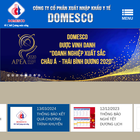
MENU
13/03/2024
12/12/2023
THÔNG BÁO KẾT
THÔNG BÁO
H
QUẢ CHƯƠNG
NGHỈ TẾT
TRÌNH KHUYẾN
DƯƠNG LỊCH
MẠI “CÙNG
NĂM 2024 & TẾT
NG
DOMESCO QUAY
NGUYÊN ĐÁN
SỐ RINH TÀI
GIÁP THÌN