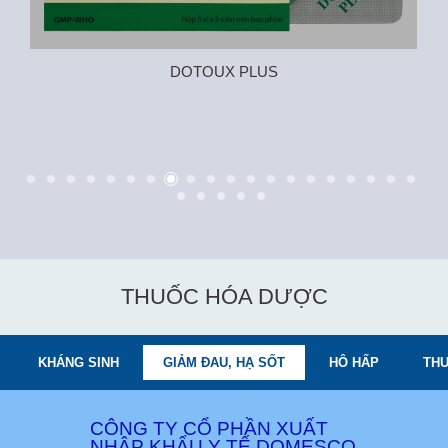
DOTOUX PLUS
THUỐC HÓA DƯỢC
KHÁNG SINH
GIẢM ĐAU, HẠ SỐT
HÔ HẤP
THU
CÔNG TY CỔ PHẦN XUẤT
NHẬP KHẨU Y TẾ DOMESCO