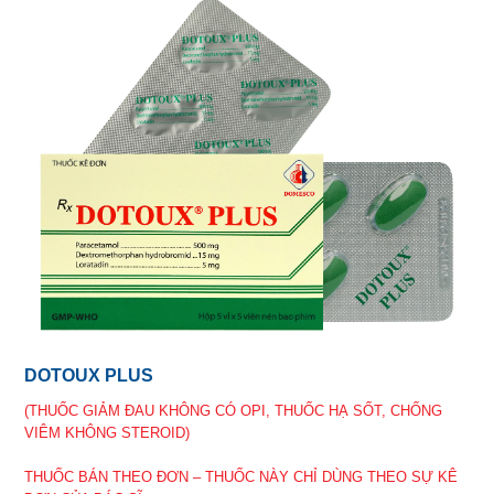
DOTOUX PLUS
(THUỐC GIẢM ĐAU KHÔNG CÓ OPI, THUỐC HẠ SỐT, CHỐNG
VIÊM KHÔNG STEROID)
THUỐC BÁN THEO ĐƠN – THUỐC NÀY CHỈ DÙNG THEO SỰ KÊ