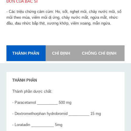
ĐƠN CỦA BÁC SĨ
- Các triệu chứng cảm cúm: Ho, sốt, nghẹt mũi, chảy nước mũi, sổ
mũi theo mùa, viêm mũi dị ứng, chảy nước mắt, ngứa mắt, nhức
đầu, đau nhức bắp thịt, xương khớp, viêm xoang, mẫn ngứa.
THÀNH PHẦN
CHỈ ĐỊNH
CHỐNG CHỈ ĐỊNH
L
THÀNH PHẦN
Thành phần dược chất:
- Paracetamol __________ 500 mg
- Dextromethorphan hydrobromid __________ 15 mg
- Loratadin ___________ 5mg