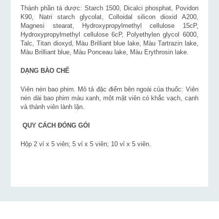
Thành phần tá dược: Starch 1500, Dicalci phosphat, Povidon
K90, Natri starch glycolat, Colloidal silicon dioxid A200,
Magnesi stearat, Hydroxypropylmethyl cellulose 15cP,
Hydroxypropylmethyl cellulose 6cP, Polyethylen glycol 6000,
Talc, Titan dioxyd, Màu Brilliant blue lake, Màu Tartrazin lake,
Màu Brilliant blue, Màu Ponceau lake, Màu Erythrosin lake.
DẠNG BÀO CHẾ
Viên nén bao phim. Mô tả đặc điểm bên ngoài của thuốc: Viên
nén dài bao phim màu xanh, một mặt viên có khắc vạch, cạnh
và thành viên lành lặn.
QUY CÁCH ĐÓNG GÓI
Hộp 2 vỉ x 5 viên; 5 vỉ x 5 viên; 10 vỉ x 5 viên.