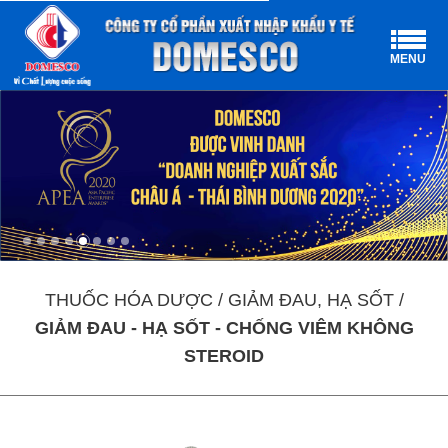
MENU
THUỐC HÓA DƯỢC / GIẢM ĐAU, HẠ SỐT /
GIẢM ĐAU - HẠ SỐT - CHỐNG VIÊM KHÔNG
STEROID