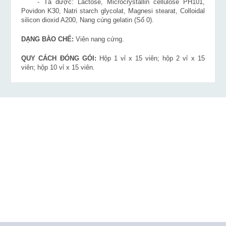
- Tá dược: Lactose, Microcrystallin cellulose PH101,
Povidon K30, Natri starch glycolat, Magnesi stearat, Colloidal
silicon dioxid A200, Nang cúng gelatin (Số 0).
DẠNG BÀO CHẾ:
Viên nang cứng.
QUY CÁCH ĐÓNG GÓI:
Hộp 1 vỉ x 15 viên; hộp 2 vỉ x 15
viên; hộp 10 vỉ x 15 viên.