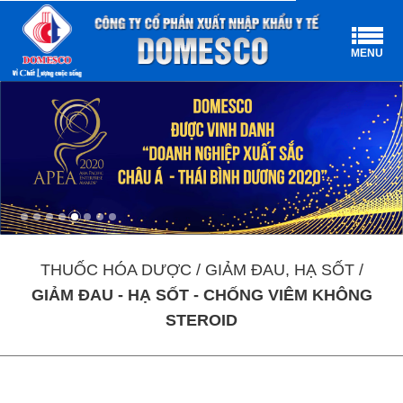
MENU
THUỐC HÓA DƯỢC / GIẢM ĐAU, HẠ SỐT /
GIẢM ĐAU - HẠ SỐT - CHỐNG VIÊM KHÔNG
STEROID