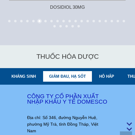
DOSIDIOL 30MG
THUỐC HÓA DƯỢC
KHÁNG SINH
GIẢM ĐAU, HẠ SỐT
HÔ HẤP
THU
CÔNG TY CỔ PHẦN XUẤT
NHẬP KHẨU Y TẾ DOMESCO
Địa chỉ: Số 346, đường Nguyễn Huệ,
phường Mỹ Trà, tỉnh Đồng Tháp, Việt
Nam