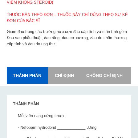
VIÊM KHÔNG STEROID)
THUỐC BÁN THEO ĐƠN – THUỐC NÀY CHỈ DÙNG THEO SỰ KÊ
ĐƠN CỦA BÁC SĨ
Giảm đau trong các trường hợp cơn đau cấp tính và mãn tính gồm:
Đau sau phẫu thuật, đau răng, đau cơ-xương, đau do chấn thương
cấp tính và đau do ung thư.
THÀNH PHẦN
CHỈ ĐỊNH
CHỐNG CHỈ ĐỊNH
L
THÀNH PHẦN
Mỗi viên nang cứng chứa:
- Nefopam hydrodorid _____________ 30mg