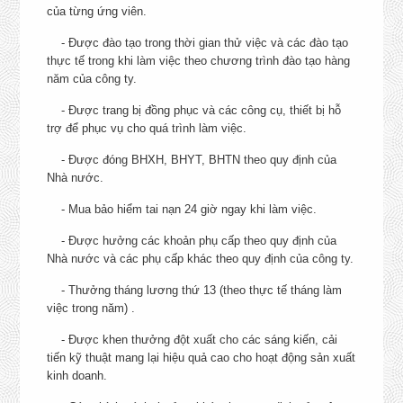
của từng ứng viên.
SENIOR PRODUCT
- Được đào tạo trong thời gian thử việc và các đào tạo
37, Thành Thái, Quận 10
EXECUTIVE (PE) – PHÒNG
thực tế trong khi làm việc theo chương trình đào tạo hàng
MARKETING
Chí Minh
CHI TIẾT
năm của công ty.
- Được trang bị đồng phục và các công cụ, thiết bị hỗ
+ Hồ Chí Minh: Quận 7, 
trợ để phục vụ cho quá trình làm việc.
Môn, Củ Chi, Tân Bình,
Vấp, Nhà Bè, 10, 11, 1, 3,
- Được đóng BHXH, BHYT, BHTN theo quy định của
Cần Giờ, Thủ Đức, Bìn
Nhà nước.
Thạnh
- Mua bảo hiểm tai nạn 24 giờ ngay khi làm việc.
+ Tây Ninh
+ Kiên Giang, Sóc Trăng,
- Được hưởng các khoản phụ cấp theo quy định của
Giang, Bạc Liêu, Cà M
Nhà nước và các phụ cấp khác theo quy định của công ty.
+ Bà Rịa-Vũng Tàu: Ch
- Thưởng tháng lương thứ 13 (theo thực tế tháng làm
Đức, Xuyên Mộc
việc trong năm) .
+ Bình Thuận: Hàm Thu
Bắc, Bắc Bình, Tuy Pho
- Được khen thưởng đột xuất cho các sáng kiến, cải
+ Đồng Nai: Long Thàn
tiến kỹ thuật mang lại hiệu quả cao cho hoạt động sản xuất
Nhơn Trạch
kinh doanh.
+ Bình Dương: Tân Uyên,