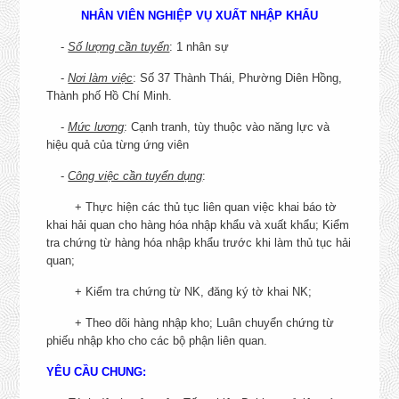
chính sách phụ cấp cho nhân viên như phụ cấp đời sống cho
NHÂN VIÊN NGHIỆP VỤ XUẤT NHẬP KHẨU
nhân viên làm việc xa nhà, phụ cấp chức vụ, trách nhiệm...,
chính sách thưởng vào các ngày thành lập Công ty và lễ trong
-
Số lượng cần tuyển
: 1 nhân sự
năm, thưởng sáng kiến, hỗ trợ chi phí du lịch hàng năm, nhiều
-
Nơi làm việc
: Số 37 Thành Thái, Phường Diên Hồng,
chương trình chăm lo cho con em của người lao động. Riêng
Thành phố Hồ Chí Minh.
đối với nữ cán bộ công nhân viên có thêm các hoạt động đặc
biệt như tặng quà nhân ngày Quốc tế Phụ nữ 8/3 và Ngày Phụ
-
Mức lương
: Cạnh tranh, tùy thuộc vào năng lực và
nữ Việt Nam 20/10, Hội thi nấu ăn, phụ cấp hỗ trợ khi sinh
hiệu quả của từng ứng viên
con.v.v... Ngoài ra, Công ty còn tổ chức nhiều hoạt động vui
-
Công việc cần tuyển dụng
:
chơi phong phú và hấp dẫn giúp người lao động giải trí, thư
giãn sau những giờ làm việc.
+ Thực hiện các thủ tục liên quan việc khai báo tờ
khai hải quan cho hàng hóa nhập khẩu và xuất khẩu; Kiểm
Tất cả các chính sách phúc lợi cho người lao động đã và đang
tra chứng từ hàng hóa nhập khẩu trước khi làm thủ tục hải
được công ty triển khai đồng bộ và liên tục, góp phần tạo môi
quan;
trường làm việc hăng say tích cực, trên tinh thần tôn trọng
+ Kiểm tra chứng từ NK, đăng ký tờ khai NK;
người lao động, hài hòa lợi ích của công ty và người lao động
vì gắn kết lâu dài của người lao động với công ty và sự phát
+ Theo dõi hàng nhập kho; Luân chuyển chứng từ
triển bền vững của Công ty.
phiếu nhập kho cho các bộ phận liên quan.
YÊU CẦU CHUNG: