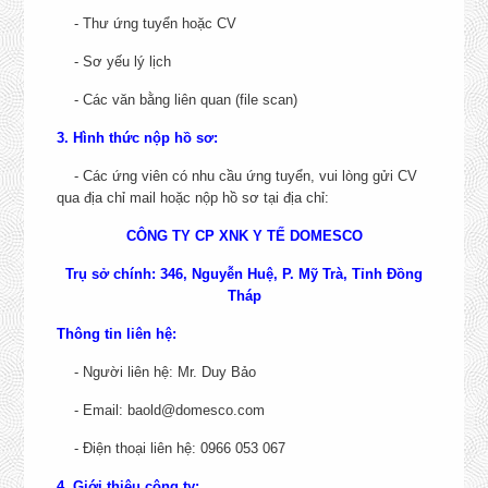
- Thư ứng tuyển hoặc CV
THÔNG TIN TUYỂN DỤNG
- Sơ yếu lý lịch
- Các văn bằng liên quan (file scan)
CHỨC DANH
NƠI LÀM VIỆC
3. Hình thức nộp hồ sơ:
- Các ứng viên có nhu cầu ứng tuyển, vui lòng gửi CV
NHÂN VIÊN ĐẤU THẦU VÀ
qua địa chỉ mail hoặc nộp hồ sơ tại địa chỉ:
MUA SẮM DỰ ÁN
Đồng Tháp.
CHI TIẾT
CÔNG TY CP XNK Y TẾ DOMESCO
Trụ sở chính: 346, Nguyễn Huệ, P. Mỹ Trà, Tỉnh Đồng
KẾ TOÁN BÁN HÀNG - ĐÀ
Tháp
NẴNG, TP. HỒ CHÍ MINH
Đà Nẵng, TP. Hồ Chí Mi
CHI TIẾT
Thông tin liên hệ:
Số 37 Thành Thái, Phườ
NHÂN VIÊN NGHIỆP VỤ
- Người liên hệ: Mr. Duy Bảo
XUẤT NHẬP KHẨU
Diên Hồng, Thành phố Hồ
CHI TIẾT
- Email: baold@domesco.com
Minh.
- Điện thoại liên hệ: 0966 053 067
CHUYÊN VIÊN MARKETING -
Số 37 Thành Thái, Phườ
SENIOR SOCIAL
4. Giới thiệu công ty: