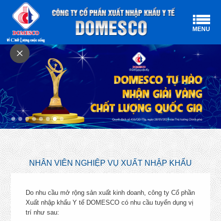
MENU
CHÍNH SÁCH NHÂN SỰ
NHÂN VIÊN NGHIỆP VỤ XUẤT NHẬP KHẨU
DOMESCO có nhiều chính sách phúc lợi hỗ trợ cho cán bộ,
công nhân lao động của công ty bao gồm: chính sách bảo hiểm
Do nhu cầu mở rộng sản xuất kinh doanh, công ty Cổ phần
chăm sóc sức khỏe đặc biệt và bảo hiểm nhân thọ cho các
Xuất nhập khẩu Y tế DOMESCO có nhu cầu tuyển dụng vị
nhân sự chủ chốt, hoạt động teambuilding, thực hiện nhiều
trí như sau: