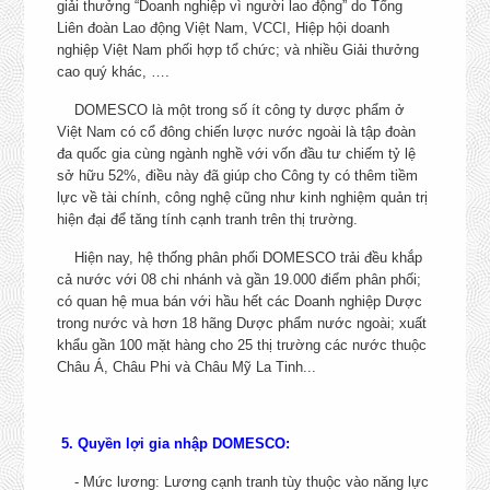
giải thưởng “Doanh nghiệp vì người lao động” do Tổng
Bình, Hà Nội
Liên đoàn Lao động Việt Nam, VCCI, Hiệp hội doanh
+ Long An, TP. HCM
nghiệp Việt Nam phối hợp tổ chức; và nhiều Giải thưởng
TRÌNH DƯỢC VIÊN ETC
+ Khánh Hòa, Lâm Đồng, 
cao quý khác, ….
KÊNH PHÒNG KHÁM –
Lai, Ninh Thuận, Kon Tu
PHÒNG MẠCH – BỆNH VIỆN
DOMESCO là một trong số ít công ty dược phẩm ở
Phú Yên
TƯ
Việt Nam có cổ đông chiến lược nước ngoài là tập đoàn
+ Nghệ An, Hà Tĩnh, Qu
CHI TIẾT
đa quốc gia cùng ngành nghề với vốn đầu tư chiếm tỷ lệ
Bình, Quảng Trị, Thừa Th
sở hữu 52%, điều này đã giúp cho Công ty có thêm tiềm
Huế, Đà Nẵng, Quảng N
lực về tài chính, công nghệ cũng như kinh nghiệm quản trị
Quảng Ngãi, Bình Địn
hiện đại để tăng tính cạnh tranh trên thị trường.
+ Bình Phước, Bình Thu
Hiện nay, hệ thống phân phối DOMESCO trải đều khắp
cả nước với 08 chi nhánh và gần 19.000 điểm phân phối;
NHÂN VIÊN VẬN HÀNH XE
KCN Tân Tạo, Quận Bì
có quan hệ mua bán với hầu hết các Doanh nghiệp Dược
NÂNG
Tân, TP. HCM
CHI TIẾT
trong nước và hơn 18 hãng Dược phẩm nước ngoài; xuất
khẩu gần 100 mặt hàng cho 25 thị trường các nước thuộc
Châu Á, Châu Phi và Châu Mỹ La Tinh...
KCN Tân Tạo, Quận Bì
NHÂN VIÊN TÀI XẾ
CHI TIẾT
Tân, TP. HCM
NHÂN VIÊN TỰ ĐỘNG HÓA
5. Quyền lợi gia nhập DOMESCO:
TRONG SẢN XUẤT
TP. Cao Lãnh, Đồng Th
CHI TIẾT
- Mức lương: Lương cạnh tranh tùy thuộc vào năng lực