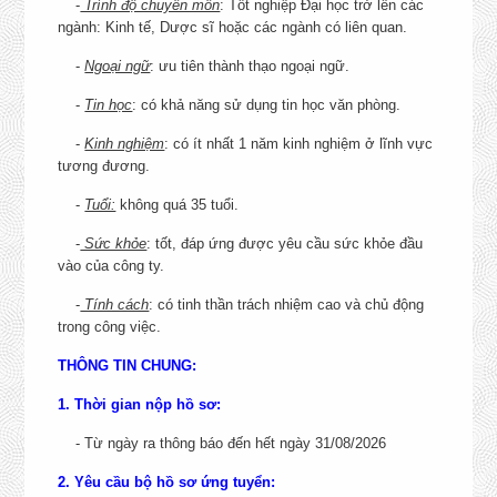
-
Trình độ chuyên môn
: Tốt nghiệp Đại học trở lên các
ngành: Kinh tế, Dược sĩ hoặc các ngành có liên quan.
MÔI TRƯỜNG LÀM VIỆC
-
Ngoại ngữ
: ưu tiên thành thạo ngoại ngữ.
Với lịch sử hơn 35 năm hình thành và phát triển, Công ty
DOMESCO quan niệm con người chính là tài sản vô giá và yếu
-
Tin học
: có khả năng sử dụng tin học văn phòng.
tố quyết định đến hiệu quả và sự phát triển bền vững của
-
Kinh nghiệm
: có ít nhất 1 năm kinh nghiệm ở lĩnh vực
doanh nghiệp. Quản trị và phát triển nguồn nhân lực hiệu quả
tương đương.
chính là mục tiêu ưu tiên và xuyên suốt của công ty trong suốt
quá trình phát triển và những năm tiếp theo. Chúng tôi quan
-
Tuổi:
không quá 35 tuổi.
tâm xây dựng môi trường làm việc chuyên nghiệp, hiệu quả,
-
Sức khỏe
: tốt, đáp ứng được yêu cầu sức khỏe đầu
thân thiện và tạo cơ hội phát triển bình đẳng cho tập thể cán
vào của công ty.
bộ, công nhân lao động của công ty. Tất cả nhân viên của công
ty được làm việc trong một môi trường thân thiện, tôn trọng,
-
Tính cách
: có tinh thần trách nhiệm cao và chủ động
đoàn kết, hợp tác và giúp đỡ giữa cấp trên và cấp dưới, giữa
trong công việc.
đồng nghiệp với nhau. Các chương trình đào tạo đa dạng và
THÔNG TIN CHUNG:
phù hợp với yêu cầu phát triển nghề nghiệp sẽ giúp cho mỗi cá
nhân có cơ hội khám phá và phát huy tiềm năng và năng lực
1. Thời gian nộp hồ sơ:
của bản thân. Công ty quan tâm đảm bảo tính an toàn lao động
cho tập thể người lao động toàn công ty.
- Từ ngày ra thông báo đến hết ngày 31/08/2026
2. Yêu cầu bộ hồ sơ ứng tuyển: