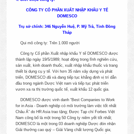
Diên Hồng, Thành phố Hồ
COMMERCE EXECUTIVE
Minh
CHI TIẾT
CÔNG TY CỔ PHẦN XUẤT NHẬP KHẨU Y TẾ
DOMESCO
NHÂN VIÊN SỬA CHỮA NHỎ
Đồng Tháp
Trụ sở chính: 346 Nguyễn Huệ, P. Mỹ Trà, Tỉnh Đồng
CHI TIẾT
Tháp
NHÂN VIÊN BẢO TRÌ THIẾT
Qui mô công ty: Trên 1.000 người
BỊ
Đồng Tháp
CHI TIẾT
Công ty Cổ phần Xuất nhập khẩu Y tế DOMESCO được
thành lập ngày 19/5/1989; hoạt động trong lĩnh nghiên cứu,
NHÂN VIÊN BỐC XẾP
sản xuất, kinh doanh thuốc, xuất nhập khẩu thuốc và trang
Đồng Tháp
CHI TIẾT
thiết bị dụng cụ y tế. Với hơn 35 năm xây dựng và phát
triển, DOMESCO đã và đang tiếp tục khẳng định vị trí dẫn
NHÂN VIÊN THỦ KHO
đầu trong ngành Dược Việt nam và tiếp tục phát triển
THÀNH PHẨM
Kho Tân Tạo, TP. HC
vươn xa ra thị trường quốc tế, xuất khẩu 12 quốc gia.
CHI TIẾT
DOMESCO được vinh danh “Best Companies to Work
for in Asia - Doanh nghiệp có môi trường làm việc tốt nhất
KẾ TOÁN BÁN HÀNG
Hà Nội
Châu Á” do HR Asia trao tặng; Được Tạp chí Forbes Việt
CHI TIẾT
Nam công bố là một trong 50 Công ty niêm yết tốt nhất;
DOMESCO là một trong 03 doanh nghiệp Dược đón nhận
+ Bắc Giang, Thanh Hóa, 
Giải thưởng cao quý – Giải Vàng chất lượng Quốc gia;
Nguyên, Hải Phòng, Ni