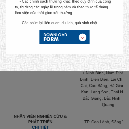
- Các chính sách thưởng khác theo quy định của công
Giáo, Dĩ An, Thuận An
TRÌNH DƯỢC VIÊN OTC
ty, thưởng các ngày lễ trong năm và theo thực tế tháng
CHI TIẾT
+ Bình Phước: TP Đồng X
làm việc của thời gian xét thưởng.
Bù Đăng, Phú Riềng, Đồ
Phú
- Các phúc lợi liên quan: du lịch, quà sinh nhật ….
+ Lâm Đồng, Gia Lai, K
Tum, Đắk Nông, Phú Yê
Khánh Hoà, Đắk Lắk, Ni
Thuận
+ TP. Đà Nẵng, Quảng Tr
Quảng Ngãi, Hà Tĩnh, B
Định, Thừa Thiên Huế
+ Ninh Bình, Nam Định, 
Bình, Điện Biên, Lai Châu,
Cai, Cao Bằng, Hà Giang,
Kạn, Lạng Sơn, Thái Ngu
Bắc Giang, Bắc Ninh, Tu
Quang
NHÂN VIÊN NGHIÊN CỨU &
PHÁT TRIỂN
TP. Cao Lãnh, Đồng Th
CHI TIẾT