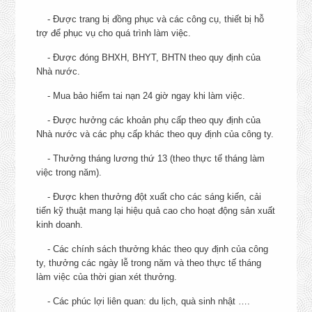
- Được trang bị đồng phục và các công cụ, thiết bị hỗ
SENIOR PRODUCT
trợ để phục vụ cho quá trình làm việc.
37, Thành Thái, Quận 10
EXECUTIVE (PE) – PHÒNG
MARKETING
Chí Minh
- Được đóng BHXH, BHYT, BHTN theo quy định của
CHI TIẾT
Nhà nước.
+ Hồ Chí Minh: Quận 7, 
- Mua bảo hiểm tai nạn 24 giờ ngay khi làm việc.
Môn, Củ Chi, Tân Bình,
- Được hưởng các khoản phụ cấp theo quy định của
Vấp, Nhà Bè, 10, 11, 1, 3,
Nhà nước và các phụ cấp khác theo quy định của công ty.
Cần Giờ, Thủ Đức, Bìn
Thạnh
- Thưởng tháng lương thứ 13 (theo thực tế tháng làm
+ Tây Ninh
việc trong năm).
+ Kiên Giang, Sóc Trăng,
- Được khen thưởng đột xuất cho các sáng kiến, cải
Giang, Bạc Liêu, Cà M
tiến kỹ thuật mang lại hiệu quả cao cho hoạt động sản xuất
+ Bà Rịa-Vũng Tàu: Ch
kinh doanh.
Đức, Xuyên Mộc
+ Bình Thuận: Hàm Thu
- Các chính sách thưởng khác theo quy định của công
Bắc, Bắc Bình, Tuy Pho
ty, thưởng các ngày lễ trong năm và theo thực tế tháng
+ Đồng Nai: Long Thàn
làm việc của thời gian xét thưởng.
Nhơn Trạch
- Các phúc lợi liên quan: du lịch, quà sinh nhật ….
+ Bình Dương: Tân Uyên,