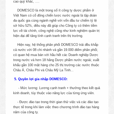
cao quý khác, ….
Bình, Hà Nội
+ Long An, TP. HCM
DOMESCO là một trong số ít công ty dược phẩm ở
TRÌNH DƯỢC VIÊN ETC
Việt Nam có cổ đông chiến lược nước ngoài là tập đoàn
+ Khánh Hòa, Lâm Đồng, 
KÊNH PHÒNG KHÁM –
đa quốc gia cùng ngành nghề với vốn đầu tư chiếm tỷ lệ
Lai, Ninh Thuận, Kon Tu
PHÒNG MẠCH – BỆNH VIỆN
sở hữu 52%, điều này đã giúp cho Công ty có thêm tiềm
Phú Yên
TƯ
lực về tài chính, công nghệ cũng như kinh nghiệm quản trị
+ Nghệ An, Hà Tĩnh, Qu
CHI TIẾT
hiện đại để tăng tính cạnh tranh trên thị trường.
Bình, Quảng Trị, Thừa Th
Huế, Đà Nẵng, Quảng N
Hiện nay, hệ thống phân phối DOMESCO trải đều khắp
Quảng Ngãi, Bình Địn
cả nước với 08 chi nhánh và gần 19.000 điểm phân phối;
có quan hệ mua bán với hầu hết các Doanh nghiệp Dược
+ Bình Phước, Bình Thu
trong nước và hơn 18 hãng Dược phẩm nước ngoài; xuất
khẩu gần 100 mặt hàng cho 25 thị trường các nước thuộc
NHÂN VIÊN VẬN HÀNH XE
KCN Tân Tạo, Quận Bì
Châu Á, Châu Phi và Châu Mỹ La Tinh...
NÂNG
Tân, TP. HCM
CHI TIẾT
5. Quyền lợi gia nhập DOMESCO:
KCN Tân Tạo, Quận Bì
NHÂN VIÊN TÀI XẾ
- Mức lương: Lương cạnh tranh + thưởng theo kết quả
CHI TIẾT
Tân, TP. HCM
kinh doanh, tùy thuộc vào năng lực của từng ứng viên.
NHÂN VIÊN TỰ ĐỘNG HÓA
- Được đào tạo trong thời gian thử việc và các đào tạo
TRONG SẢN XUẤT
TP. Cao Lãnh, Đồng Th
thực tế trong khi làm việc theo chương trình đào tạo hàng
CHI TIẾT
năm của công ty.