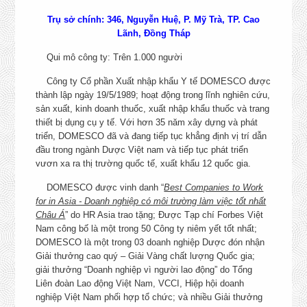
Diên Hồng, Thành phố Hồ
COMMERCE EXECUTIVE
Minh
Trụ sở chính: 346, Nguyễn Huệ, P. Mỹ Trà, TP. Cao
CHI TIẾT
Lãnh, Đồng Tháp
NHÂN VIÊN SỬA CHỮA NHỎ
Đồng Tháp
Qui mô công ty: Trên 1.000 người
CHI TIẾT
Công ty Cổ phần Xuất nhập khẩu Y tế DOMESCO được
NHÂN VIÊN BẢO TRÌ THIẾT
thành lập ngày 19/5/1989; hoạt động trong lĩnh nghiên cứu,
BỊ
Đồng Tháp
sản xuất, kinh doanh thuốc, xuất nhập khẩu thuốc và trang
CHI TIẾT
thiết bị dụng cụ y tế. Với hơn 35 năm xây dựng và phát
triển, DOMESCO đã và đang tiếp tục khẳng định vị trí dẫn
NHÂN VIÊN BỐC XẾP
đầu trong ngành Dược Việt nam và tiếp tục phát triển
Đồng Tháp
CHI TIẾT
vươn xa ra thị trường quốc tế, xuất khẩu 12 quốc gia.
DOMESCO được vinh danh “
Best Companies to Work
NHÂN VIÊN THỦ KHO
for in Asia - Doanh nghiệp có môi trường làm việc tốt nhất
THÀNH PHẨM
Kho Tân Tạo, TP. HC
Châu Á
” do HR Asia trao tặng; Được Tạp chí Forbes Việt
CHI TIẾT
Nam công bố là một trong 50 Công ty niêm yết tốt nhất;
DOMESCO là một trong 03 doanh nghiệp Dược đón nhận
KẾ TOÁN BÁN HÀNG
Hà Nội
Giải thưởng cao quý – Giải Vàng chất lượng Quốc gia;
CHI TIẾT
giải thưởng “Doanh nghiệp vì người lao động” do Tổng
Liên đoàn Lao động Việt Nam, VCCI, Hiệp hội doanh
+ Bắc Giang, Thanh Hóa, 
nghiệp Việt Nam phối hợp tổ chức; và nhiều Giải thưởng
Nguyên, Hải Phòng, Ni