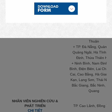
Giáo, Dĩ An, Thuận An
TRÌNH DƯỢC VIÊN OTC
CHI TIẾT
+ Bình Phước: TP Đồng X
Bù Đăng, Phú Riềng, Đồ
Phú
+ Lâm Đồng, Gia Lai, K
Tum, Đắk Nông, Phú Yê
Khánh Hoà, Đắk Lắk, Ni
Thuận
+ TP. Đà Nẵng, Quảng Tr
Quảng Ngãi, Hà Tĩnh, B
Định, Thừa Thiên Huế
+ Ninh Bình, Nam Định, 
Bình, Điện Biên, Lai Châu,
Cai, Cao Bằng, Hà Giang,
Kạn, Lạng Sơn, Thái Ngu
Bắc Giang, Bắc Ninh, Tu
Quang
NHÂN VIÊN NGHIÊN CỨU &
PHÁT TRIỂN
TP. Cao Lãnh, Đồng Th
CHI TIẾT