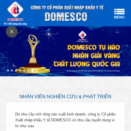
MENU
CHÍNH SÁCH NHÂN SỰ
NHÂN VIÊN NGHIÊN CỨU & PHÁT TRIỂN
DOMESCO có nhiều chính sách phúc lợi hỗ trợ cho cán bộ,
công nhân lao động của công ty bao gồm: chính sách bảo hiểm
Do nhu cầu mở rộng sản xuất kinh doanh, công ty Cổ phần
chăm sóc sức khỏe đặc biệt và bảo hiểm nhân thọ cho các
Xuất nhập khẩu Y tế DOMESCO có nhu cầu tuyển dụng vị
nhân sự chủ chốt, hoạt động teambuilding, thực hiện nhiều
trí như sau: