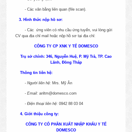
- Các văn bằng liên quan (file scan).
THÔNG TIN TUYỂN DỤNG
3. Hình thức nộp hồ sơ:
- Các ứng viên có nhu cầu ứng tuyển, vui lòng gửi
CV qua địa chỉ mail hoặc nộp hồ sơ tại địa chỉ:
CHỨC DANH
NƠI LÀM VIỆC
CÔNG TY CP XNK Y TẾ DOMESCO
NHÂN VIÊN ĐẤU THẦU VÀ
Trụ sở chính: 346, Nguyễn Huệ, P. Mỹ Trà, TP. Cao
MUA SẮM DỰ ÁN
Đồng Tháp.
Lãnh, Đồng Tháp
CHI TIẾT
Thông tin liên hệ:
KẾ TOÁN BÁN HÀNG - ĐÀ
NẴNG, TP. HỒ CHÍ MINH
Đà Nẵng, TP. Hồ Chí Mi
-
Người liên hệ:
Mrs. Mỹ Ân
CHI TIẾT
-
Email:
anltm@domesco.com
Số 37 Thành Thái, Phườ
NHÂN VIÊN NGHIỆP VỤ
-
Điện thoại liên hệ:
0942 88 03 04
XUẤT NHẬP KHẨU
Diên Hồng, Thành phố Hồ
CHI TIẾT
Minh.
4. Giới thiệu công ty:
CHUYÊN VIÊN MARKETING -
CÔNG TY CỔ PHẦN XUẤT NHẬP KHẨU Y TẾ
Số 37 Thành Thái, Phườ
SENIOR SOCIAL
DOMESCO