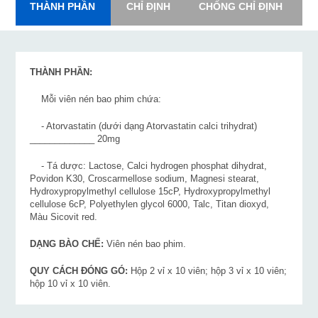
THÀNH PHẦN
CHỈ ĐỊNH
CHỐNG CHỈ ĐỊNH
L
THÀNH PHẦN:
Mỗi viên nén bao phim chứa:
- Atorvastatin (dưới dạng Atorvastatin calci trihydrat)
_____________ 20mg
- Tá dược: Lactose, Calci hydrogen phosphat dihydrat,
Povidon K30, Croscarmellose sodium, Magnesi stearat,
Hydroxypropylmethyl cellulose 15cP, Hydroxypropylmethyl
cellulose 6cP, Polyethylen glycol 6000, Talc, Titan dioxyd,
Màu Sicovit red.
DẠNG BÀO CHẾ:
Viên nén bao phim.
QUY CÁCH ĐÓNG GÓ:
Hộp 2 vỉ x 10 viên; hộp 3 vỉ x 10 viên;
hộp 10 vỉ x 10 viên.