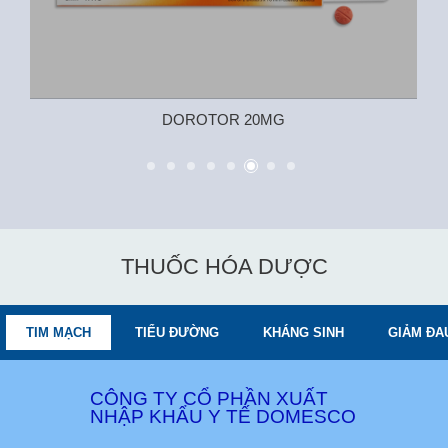
DOROTOR 20MG
THUỐC HÓA DƯỢC
TIM MẠCH
TIỂU ĐƯỜNG
KHÁNG SINH
GIẢM ĐA
CÔNG TY CỔ PHẦN XUẤT
NHẬP KHẨU Y TẾ DOMESCO