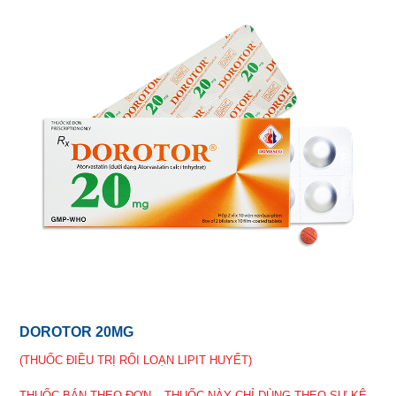
DOROTOR 20MG
(THUỐC ĐIỀU TRỊ RỐI LOẠN LIPIT HUYẾT)
THUỐC BÁN THEO ĐƠN – THUỐC NÀY CHỈ DÙNG THEO SỰ KÊ