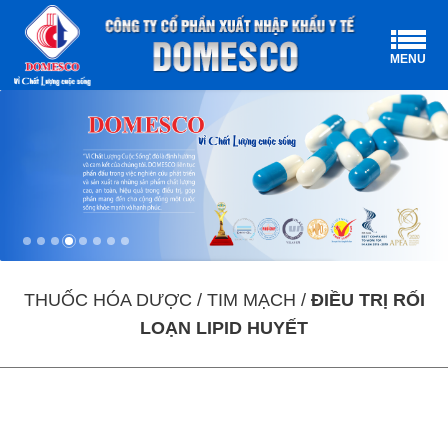
MENU
THUỐC HÓA DƯỢC / TIM MẠCH /
ĐIỀU TRỊ RỐI
LOẠN LIPID HUYẾT