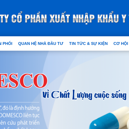
 PHỐI
QUAN HỆ NHÀ ĐẦU TƯ
TIN TỨC & SỰ KIỆN
CƠ HỘI