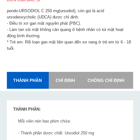
pendo-URSODIOL C 250 mg(ursodiol), còn gọi là acid
ursodeoxycholic (UDCA) được chỉ định:
- Điều trị xơ gan mật nguyên phát (PBC).
- Làm tan sỏi mật không cản quang ở bệnh nhân có túi mật hoạt
động bình thường.
* Trẻ em: Rối loạn gan mật liên quan đến xơ nang ở trẻ em từ 6 - 18
tuổi.
THÀNH PHẦN
CHỈ ĐỊNH
CHỐNG CHỈ ĐỊNH
L
THÀNH PHẦN:
Mỗi viên nén bao phim chứa:
- Thành phần dược chất: Ursodiol 250 mg