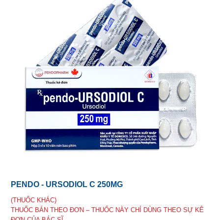
PENDO - URSODIOL C 250MG
(THUỐC KHÁC)
THUỐC BÁN THEO ĐƠN – THUỐC NÀY CHỈ DÙNG THEO SỰ KÊ
ĐƠN CỦA BÁC SĨ