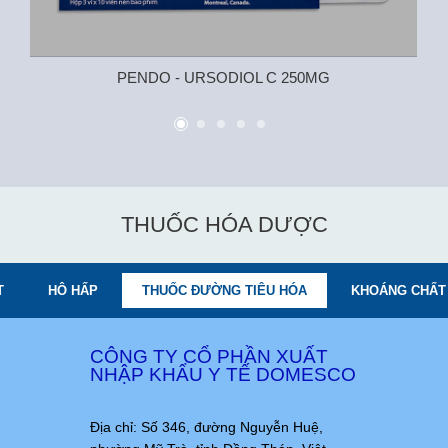
PENDO - URSODIOL C 250MG
THUỐC HÓA DƯỢC
T
HÔ HẤP
THUỐC ĐƯỜNG TIÊU HÓA
KHOÁNG CHẤT 
CÔNG TY CỔ PHẦN XUẤT
NHẬP KHẨU Y TẾ DOMESCO
Địa chỉ: Số 346, đường Nguyễn Huệ,