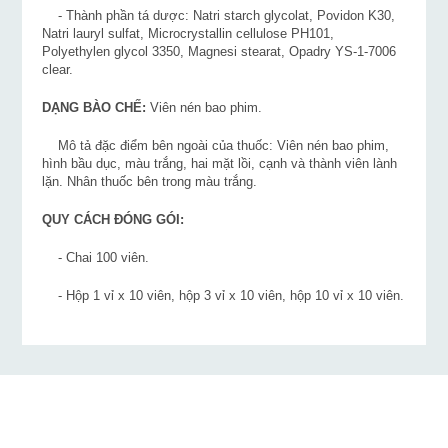
- Thành phần tá dược: Natri starch glycolat, Povidon K30,
Natri lauryl sulfat, Microcrystallin cellulose PH101,
Polyethylen glycol 3350, Magnesi stearat, Opadry YS-1-7006
clear.
DẠNG BÀO CHẾ:
Viên nén bao phim.
Mô tả đặc điểm bên ngoài của thuốc: Viên nén bao phim,
hình bầu dục, màu trắng, hai mặt lồi, cạnh và thành viên lành
lặn. Nhân thuốc bên trong màu trắng.
QUY CÁCH ĐÓNG GÓI:
- Chai 100 viên.
- Hộp 1 vỉ x 10 viên, hộp 3 vỉ x 10 viên, hộp 10 vỉ x 10 viên.