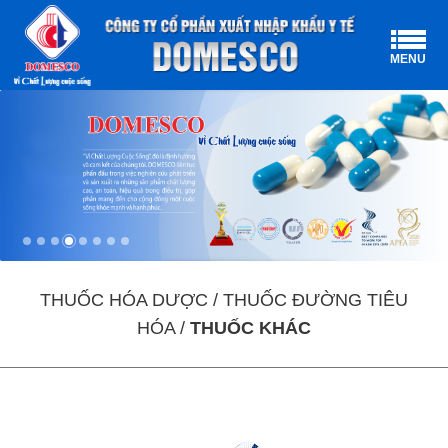
MENU
THUỐC HÓA DƯỢC / THUỐC ĐƯỜNG TIÊU
HÓA /
THUỐC KHÁC