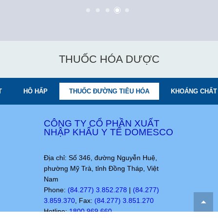
THUỐC HÓA DƯỢC
T
HÔ HẤP
THUỐC ĐƯỜNG TIÊU HÓA
KHOÁNG CHẤT 
CÔNG TY CỔ PHẦN XUẤT
NHẬP KHẨU Y TẾ DOMESCO
Địa chỉ: Số 346, đường Nguyễn Huệ,
phường Mỹ Trà, tỉnh Đồng Tháp, Việt
Nam
Phone:
(84.277) 3.852.278
|
(84.277)
3.859.370
, Fax:
(84.277) 3.851.270
Hotline:
1800.969.660