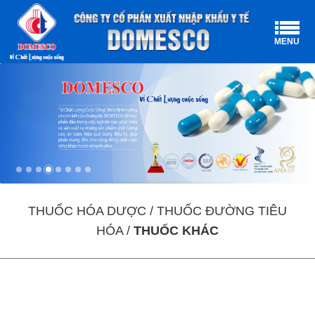
MENU
THUỐC HÓA DƯỢC / THUỐC ĐƯỜNG TIÊU
HÓA /
THUỐC KHÁC