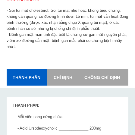
- Sỏi túi mật cholesterol: Sỏi túi mật nhỏ hoặc không triệu chứng,
không cản quang, có đường kính dưới 15 mm, túi mật vẫn hoạt động
bình thường (được xác nhận bằng chụp X quang túi mật), ở các
bệnh nhân có sỏi nhưng bị chống chỉ định phẫu thuật.
- Bệnh gan mật mạn tính đặc biệt là chứng xơ gan mật nguyên phát,
viêm xơ đường dẫn mật, bệnh gan mắc phải do chứng bệnh nhầy
nhớt.
THÀNH PHẦN
CHỈ ĐỊNH
CHỐNG CHỈ ĐỊNH
L
THÀNH PHẦN:
Mỗi viên nang cứng chứa
- Acid Ursodeoxycholic ______________ 200mg