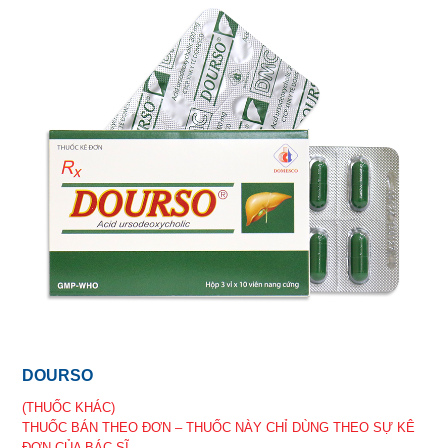
DOURSO
(THUỐC KHÁC)
THUỐC BÁN THEO ĐƠN – THUỐC NÀY CHỈ DÙNG THEO SỰ KÊ
ĐƠN CỦA BÁC SĨ