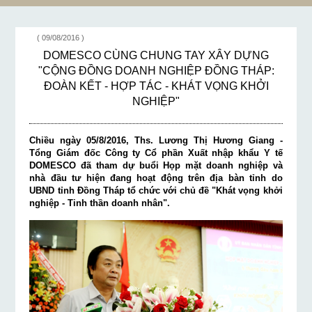
- HỢP TÁC - KHÁT
VỌNG KHỞI
NGHIỆP"
( 09/08/2016 )
DOMESCO CÙNG CHUNG TAY XÂY DỰNG
"CỘNG ĐỒNG DOANH NGHIỆP ĐỒNG THÁP:
ĐOÀN KẾT - HỢP TÁC - KHÁT VỌNG KHỞI
NGHIỆP"
Chiều ngày 05/8/2016, Ths. Lương Thị Hương Giang -
Tổng Giám đốc Công ty Cổ phần Xuất nhập khẩu Y tế
DOMESCO đã tham dự buổi Họp mặt doanh nghiệp và
nhà đầu tư hiện đang hoạt động trên địa bàn tỉnh do
UBND tỉnh Đồng Tháp tổ chức với chủ đề "Khát vọng khởi
nghiệp - Tinh thần doanh nhân".