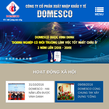
MENU
HOẠT ĐỘNG XÃ HỘI
31/10/2016
09/08/2016
DOMESCO - HAI
DOMESCO CÙNG
NĂM LIỀN ĐƯỢC
CHUNG TAY XÂY
VINH DANH
DỰNG "CỘNG
"DOANH NGHIỆP
ĐỒNG DOANH
VÌ NGƯỜI LAO
NGHIỆP ĐỒNG
ĐỘNG"
THÁP: ĐOÀN KẾT