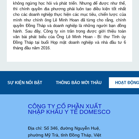
không ngừng học hỏi và phát triển. Nhưng để được như thế,
thì chính quyền địa phương phải luôn tạo điều kiện tốt nhất
cho các doanh nghiệp thực hiện các mục tiêu, chiến lược của
mình như chính ông Lê Minh Hoan đã từng cho rằng, chính
quyền Đồng Tháp và doanh nghiệp là những người bạn đồng
hành. Sau đây, Công ty xin trân trọng được giới thiệu toàn
văn bài phát biểu của Ông Lê Minh Hoan - Bí thư Tỉnh ủy
Đồng Tháp tại buổi Họp mặt doanh nghiệp và nhà đầu tư 6
tháng đầu năm 2016.
SỰ KIỆN NỔI BẬT
THÔNG BÁO MỜI THẦU
HOẠT ĐỘNG
CÔNG TY CỔ PHẦN XUẤT
NHẬP KHẨU Y TẾ DOMESCO
Địa chỉ: Số 346, đường Nguyễn Huệ,
phường Mỹ Trà, tỉnh Đồng Tháp, Việt