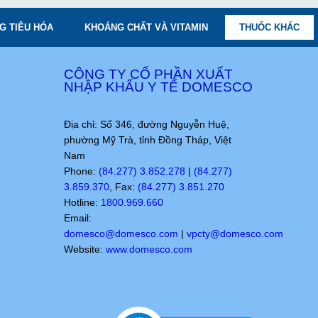
G TIÊU HÓA
KHOÁNG CHẤT VÀ VITAMIN
THUỐC KHÁC
CÔNG TY CỔ PHẦN XUẤT
NHẬP KHẨU Y TẾ DOMESCO
Địa chỉ: Số 346, đường Nguyễn Huệ,
phường Mỹ Trà, tỉnh Đồng Tháp, Việt
Nam
Phone:
(84.277) 3.852.278
|
(84.277)
3.859.370
, Fax:
(84.277) 3.851.270
Hotline:
1800.969.660
Email:
domesco@domesco.com
|
vpcty@domesco.com
Website:
www.domesco.com