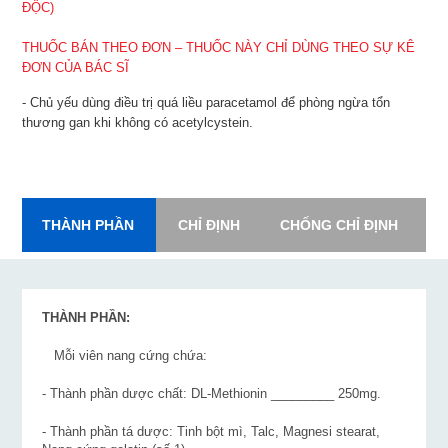
ĐỘC)
THUỐC BÁN THEO ĐƠN – THUỐC NÀY CHỈ DÙNG THEO SỰ KÊ
ĐƠN CỦA BÁC SĨ
- Chủ yếu dùng điều trị quá liều paracetamol để phòng ngừa tổn
thương gan khi không có acetylcystein.
THÀNH PHẦN
CHỈ ĐỊNH
CHỐNG CHỈ ĐỊNH
L
THÀNH PHẦN:
Mỗi viên nang cứng chứa:
- Thành phần dược chất: DL-Methionin _________ 250mg.
- Thành phần tá dược: Tinh bột mì, Talc, Magnesi stearat,