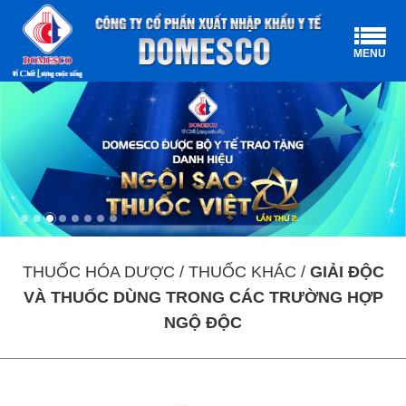
MENU
THUỐC HÓA DƯỢC / THUỐC KHÁC /
GIẢI ĐỘC
VÀ THUỐC DÙNG TRONG CÁC TRƯỜNG HỢP
NGỘ ĐỘC