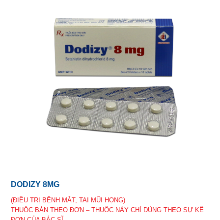
DODIZY 8MG
(ĐIỀU TRỊ BỆNH MẮT, TAI MŨI HỌNG)
THUỐC BÁN THEO ĐƠN – THUỐC NÀY CHỈ DÙNG THEO SỰ KÊ
ĐƠN CỦA BÁC SĨ