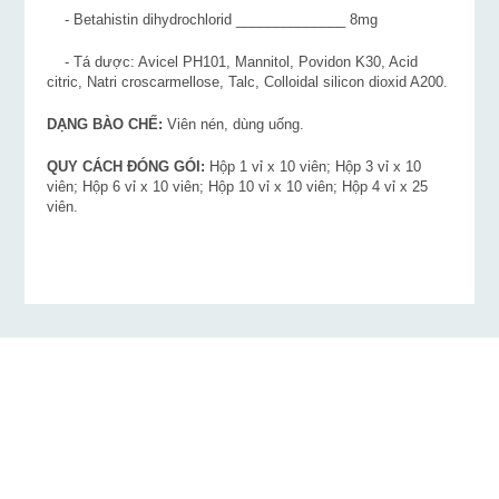
- Betahistin dihydrochlorid ______________ 8mg
- Tá dược: Avicel PH101, Mannitol, Povidon K30, Acid
citric, Natri croscarmellose, Talc, Colloidal silicon dioxid A200.
DẠNG BÀO CHẾ:
Viên nén, dùng uống.
QUY CÁCH ĐÓNG GÓI:
Hộp 1 vỉ x 10 viên; Hộp 3 vỉ x 10
viên; Hộp 6 vỉ x 10 viên; Hộp 10 vỉ x 10 viên; Hộp 4 vỉ x 25
viên.