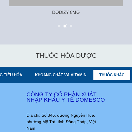
DODIZY 8MG
THUỐC HÓA DƯỢC
G TIÊU HÓA
KHOÁNG CHẤT VÀ VITAMIN
THUỐC KHÁC
CÔNG TY CỔ PHẦN XUẤT
NHẬP KHẨU Y TẾ DOMESCO
Địa chỉ: Số 346, đường Nguyễn Huệ,
phường Mỹ Trà, tỉnh Đồng Tháp, Việt
Nam