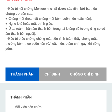
- Điều trị hội chứng Meniere như đã được xác định bởi ba triệu
chứng cơ bản sau:
+ Chóng mặt (hoa mắt chóng mặt kèm buồn nôn hoặc nôn).
+ Nghe khó hoặc mất thính giác.
+ Ù tai (cảm nhận âm thanh bên trong tai không đủ tương ứng so với
âm thanh bên ngoài).
- Điều trị triệu chứng chóng mặt tiền đình (cảm thấy chóng mặt,
thường kèm theo buồn nôn và/hoặc nôn, thậm chí ngay khi đứng
yên).
THÀNH PHẦN
CHỈ ĐỊNH
CHỐNG CHỈ ĐỊNH
L
THÀNH PHẦN:
Mỗi viên nén chứa: