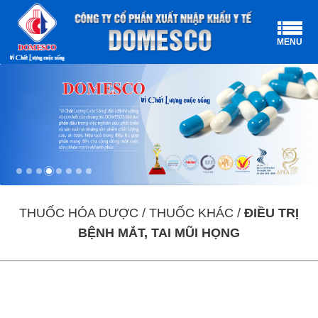
MENU
THUỐC HÓA DƯỢC / THUỐC KHÁC /
ĐIỀU TRỊ
BỆNH MẮT, TAI MŨI HỌNG