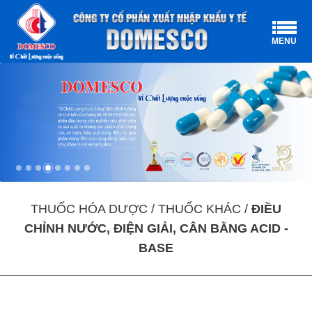
MENU
THUỐC HÓA DƯỢC / THUỐC KHÁC /
ĐIỀU
CHỈNH NƯỚC, ĐIỆN GIẢI, CÂN BẰNG ACID -
BASE