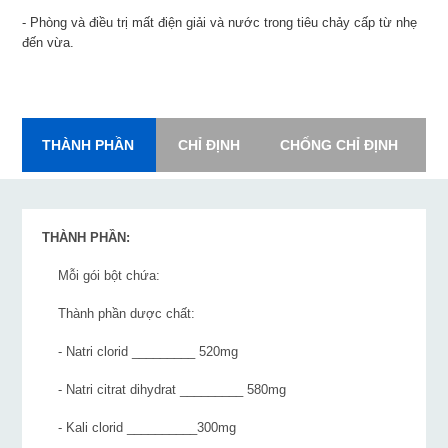
- Phòng và điều trị mất điện giải và nước trong tiêu chảy cấp từ nhẹ
đến vừa.
THÀNH PHẦN
CHỈ ĐỊNH
CHỐNG CHỈ ĐỊNH
L
THÀNH PHẦN:
Mỗi gói bột chứa:
Thành phần dược chất:
- Natri clorid _________ 520mg
- Natri citrat dihydrat _________ 580mg
- Kali clorid __________300mg