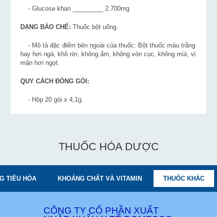
- Glucose khan _________ 2.700mg
DẠNG BÀO CHẾ:
Thuốc bột uống.
- Mô tả đặc điểm bên ngoài của thuốc: Bột thuốc màu trắng
hay hơi ngà, khô rời, không ẩm, không vón cục, không mùi, vị
mặn hơi ngọt.
QUY CÁCH ĐÓNG GÓI:
- Hộp 20 gói x 4,1g.
THUỐC HÓA DƯỢC
G TIÊU HÓA
KHOÁNG CHẤT VÀ VITAMIN
THUỐC KHÁC
CÔNG TY CỔ PHẦN XUẤT