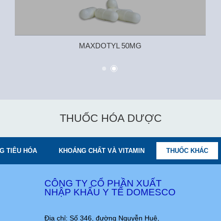
MAXDOTYL 50MG
THUỐC HÓA DƯỢC
G TIÊU HÓA
KHOÁNG CHẤT VÀ VITAMIN
THUỐC KHÁC
CÔNG TY CỔ PHẦN XUẤT
NHẬP KHẨU Y TẾ DOMESCO
Địa chỉ: Số 346, đường Nguyễn Huệ,