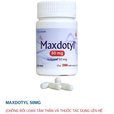
MAXDOTYL 50MG
(CHỐNG RỐI LOẠN TÂM THẦN VÀ THUỐC TÁC DỤNG LÊN HỆ