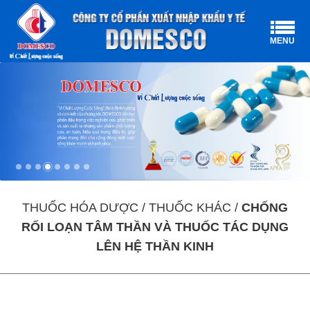
MENU
THUỐC HÓA DƯỢC / THUỐC KHÁC /
CHỐNG
RỐI LOẠN TÂM THẦN VÀ THUỐC TÁC DỤNG
LÊN HỆ THẦN KINH