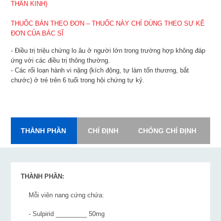
THẦN KINH)
THUỐC BÁN THEO ĐƠN – THUỐC NÀY CHỈ DÙNG THEO SỰ KÊ
ĐƠN CỦA BÁC SĨ
- Điều trị triệu chứng lo âu ở người lớn trong trường hợp không đáp
ứng với các điều trị thông thường.
- Các rối loạn hành vi nặng (kích động, tự làm tổn thương, bắt
chước) ở trẻ trên 6 tuổi trong hội chứng tự kỷ.
THÀNH PHẦN
CHỈ ĐỊNH
CHỐNG CHỈ ĐỊNH
L
THÀNH PHẦN:
Mỗi viên nang cứng chứa:
- Sulpirid _________ 50mg