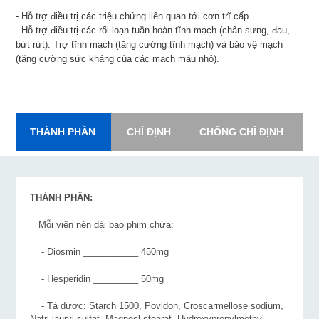
- Hỗ trợ điều trị các triệu chứng liên quan tới cơn trĩ cấp.
- Hỗ trợ điều trị các rối loạn tuần hoàn tĩnh mạch (chân sưng, đau,
bứt rứt). Trợ tĩnh mạch (tăng cường tĩnh mạch) và bảo vệ mạch
(tăng cường sức kháng của các mạch máu nhỏ).
THÀNH PHẦN
CHỈ ĐỊNH
CHỐNG CHỈ ĐỊNH
L
THÀNH PHẦN:
Mỗi viên nén dài bao phim chứa:
- Diosmin ___________ 450mg
- Hesperidin _________ 50mg
- Tá dược: Starch 1500, Povidon, Croscarmellose sodium,
Natri lauryl sulfat, Magnesl stearat, Hydroxypropylmethyl