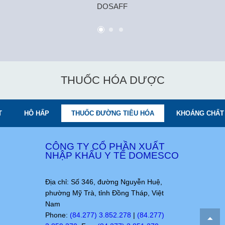
DOSAFF
THUỐC HÓA DƯỢC
T
HÔ HẤP
THUỐC ĐƯỜNG TIÊU HÓA
KHOÁNG CHẤT 
CÔNG TY CỔ PHẦN XUẤT
NHẬP KHẨU Y TẾ DOMESCO
Địa chỉ: Số 346, đường Nguyễn Huệ,
phường Mỹ Trà, tỉnh Đồng Tháp, Việt
Nam
Phone:
(84.277) 3.852.278
|
(84.277)