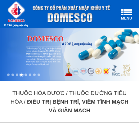
MENU
THUỐC HÓA DƯỢC / THUỐC ĐƯỜNG TIÊU
HÓA /
ĐIỀU TRỊ BỆNH TRĨ, VIÊM TĨNH MẠCH
VÀ GIÃN MẠCH