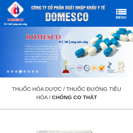
MENU
THUỐC HÓA DƯỢC / THUỐC ĐƯỜNG TIÊU
HÓA /
CHỐNG CO THẮT