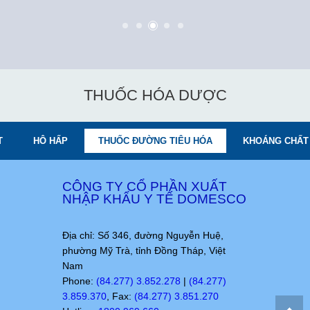
THUỐC HÓA DƯỢC
T
HÔ HẤP
THUỐC ĐƯỜNG TIÊU HÓA
KHOÁNG CHẤT 
CÔNG TY CỔ PHẦN XUẤT
NHẬP KHẨU Y TẾ DOMESCO
Địa chỉ: Số 346, đường Nguyễn Huệ,
phường Mỹ Trà, tỉnh Đồng Tháp, Việt
Nam
Phone:
(84.277) 3.852.278
|
(84.277)
3.859.370
, Fax:
(84.277) 3.851.270