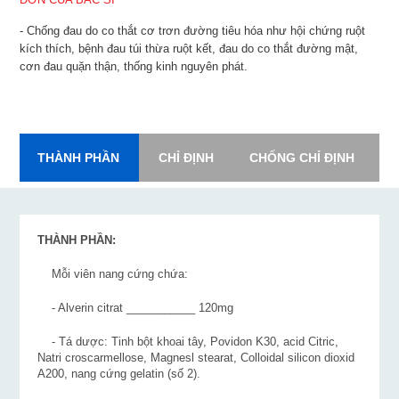
- Chống đau do co thắt cơ trơn đường tiêu hóa như hội chứng ruột
kích thích, bệnh đau túi thừa ruột kết, đau do co thắt đường mật,
cơn đau quặn thận, thống kinh nguyên phát.
THÀNH PHẦN
CHỈ ĐỊNH
CHỐNG CHỈ ĐỊNH
L
THÀNH PHẦN:
Mỗi viên nang cứng chứa:
- Alverin citrat ___________ 120mg
- Tá dược: Tinh bột khoai tây, Povidon K30, acid Citric,
Natri croscarmellose, Magnesl stearat, Colloidal silicon dioxid
A200, nang cứng gelatin (số 2).