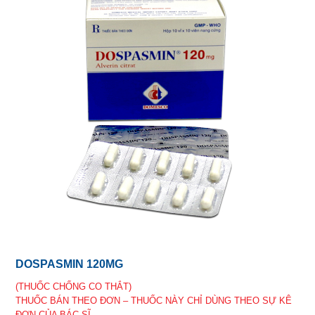
DOSPASMIN 120MG
(THUỐC CHỐNG CO THẮT)
THUỐC BÁN THEO ĐƠN – THUỐC NÀY CHỈ DÙNG THEO SỰ KÊ
ĐƠN CỦA BÁC SĨ