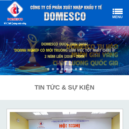
MENU
TIN TỨC & SỰ KIỆN