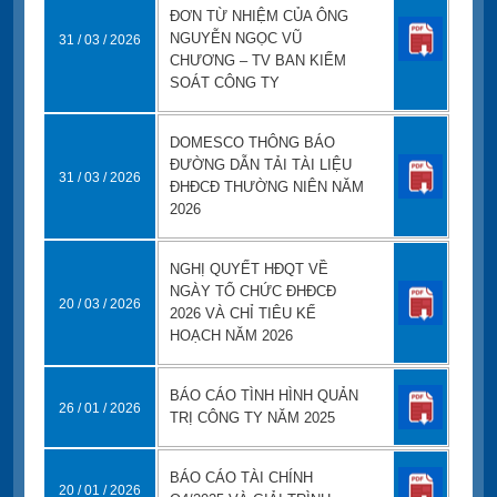
ĐƠN TỪ NHIỆM CỦA ÔNG
NGUYỄN NGỌC VŨ
31 / 03 / 2026
CHƯƠNG – TV BAN KIỂM
SOÁT CÔNG TY
DOMESCO THÔNG BÁO
ĐƯỜNG DẪN TẢI TÀI LIỆU
31 / 03 / 2026
ĐHĐCĐ THƯỜNG NIÊN NĂM
2026
NGHỊ QUYẾT HĐQT VỀ
NGÀY TỔ CHỨC ĐHĐCĐ
20 / 03 / 2026
2026 VÀ CHỈ TIÊU KẾ
HOẠCH NĂM 2026
BÁO CÁO TÌNH HÌNH QUẢN
26 / 01 / 2026
TRỊ CÔNG TY NĂM 2025
BÁO CÁO TÀI CHÍNH
20 / 01 / 2026