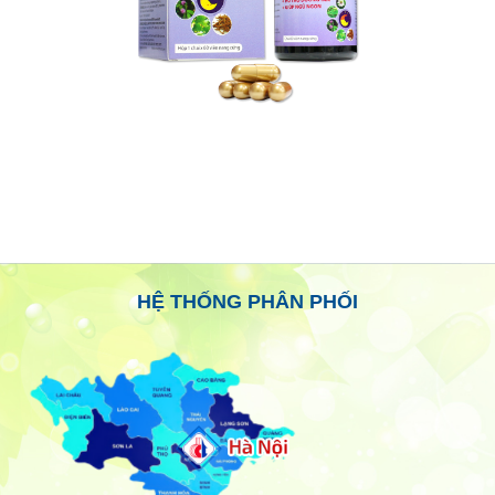
CHI TIẾT
HỆ THỐNG PHÂN PHỐI