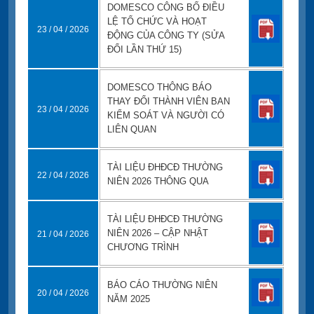
DOMESCO CÔNG BỐ ĐIỀU
LỆ TỔ CHỨC VÀ HOẠT
23 / 04 / 2026
ĐỘNG CỦA CÔNG TY (SỬA
ĐỔI LẦN THỨ 15)
DOMESCO THÔNG BÁO
THAY ĐỔI THÀNH VIÊN BAN
23 / 04 / 2026
KIỂM SOÁT VÀ NGƯỜI CÓ
LIÊN QUAN
TÀI LIỆU ĐHĐCĐ THƯỜNG
22 / 04 / 2026
NIÊN 2026 THÔNG QUA
TÀI LIỆU ĐHĐCĐ THƯỜNG
NIÊN 2026 – CẬP NHẬT
21 / 04 / 2026
CHƯƠNG TRÌNH
BÁO CÁO THƯỜNG NIÊN
20 / 04 / 2026
NĂM 2025