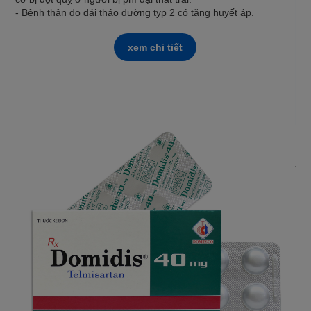
- Bệnh thận do đái tháo đường typ 2 có tăng huyết áp.
xem chi tiết
PA
- T