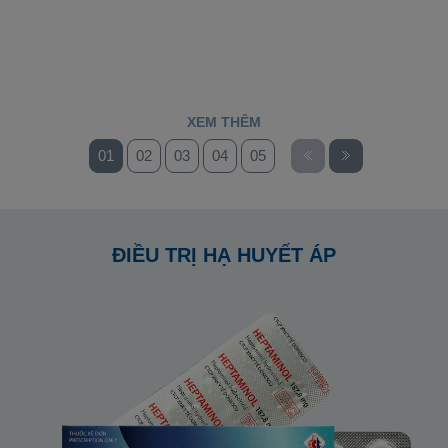
XEM THÊM
01
02
03
04
05
06
07
ĐIỀU TRỊ HẠ HUYẾT ÁP