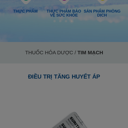
ỢC
THỰC PHẨM
THỰC PHẨM BẢO
SẢN PHẨM PHÒNG
VỆ SỨC KHỎE
DỊCH
THUỐC HÓA DƯỢC /
TIM MẠCH
ĐIỀU TRỊ TĂNG HUYẾT ÁP