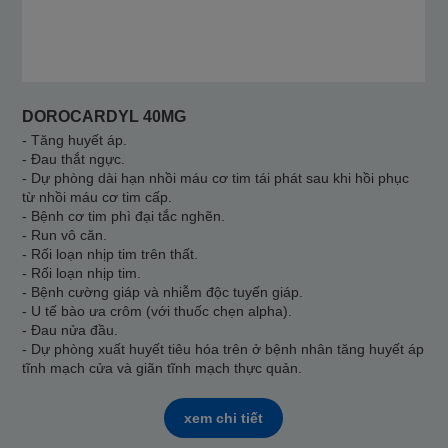
DOROCARDYL 40MG
- Tăng huyết áp.
- Đau thắt ngực.
- Dự phòng dài hạn nhồi máu cơ tim tái phát sau khi hồi phục
từ nhồi máu cơ tim cấp.
- Bệnh cơ tim phì đại tắc nghẽn.
- Run vô căn.
- Rối loạn nhịp tim trên thất.
- Rối loạn nhịp tim.
- Bệnh cường giáp và nhiễm độc tuyến giáp.
- U tế bào ưa crôm (với thuốc chẹn alpha).
- Đau nửa đầu.
- Dự phòng xuất huyết tiêu hóa trên ở bệnh nhân tăng huyết áp
tĩnh mạch cửa và giãn tĩnh mạch thực quản.
xem chi tiết