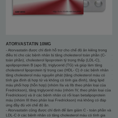
ATORVASTATIN 10MG
DO
- Atorvastatin được chỉ định hỗ trợ cho chế độ ăn kiêng trong
- A
điều trị cho các bệnh nhân bị tăng cholesterol toàn phần (C-
điề
toàn phần), cholesterol lipoprotein tỷ trọng thấp (LDL-C),
toà
apolipoprotein B (apo B), triglycerid (TG) và giúp làm tăng
apo
cholesterol lipoprotein tỷ trọng cao (HDL- C) ở các bệnh nhân
cho
tăng cholesterol máu nguyên phát (tăng cholesterol máu có
tăn
tính gia đình dị hợp tử và không có tính gia đình), tăng lipid
tín
máu phối hợp (hỗn hợp) (nhóm IIa và IIb theo phân loại của
máu
Fredrickson), tăng triglycerid máu (nhóm IV, theo phân loại của
Fre
Fredrickson) và ở các bệnh nhân có rối loạn betalipoprotein
Fre
máu (nhóm III theo phân loại Fredrickson) mà không có đáp
máu
ứng đầy đủ với chế độ ăn.
ứng
- Atorvastatin cũng được chỉ định để làm giảm C - toàn phần và
- A
LDL-C ở các bệnh nhân có tăng cholesterol máu có tính gia
LDL