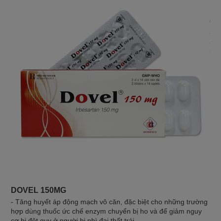
CO
- Đ
- B
bởi
DOVEL 150MG
- Tăng huyết áp động mạch vô căn, đặc biệt cho những trường
hợp dùng thuốc ức chế enzym chuyển bị ho và để giảm nguy
cơ bị đột quỵ ở người bị phì đại thất trái.