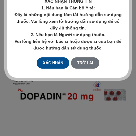
XÁC NHẬN THÔNG TIN
- Điều trị hỗ trợ trong suy tim sung huyết không đáp ứng với
1. Nếu bạn là Cán bộ Y tế:
glycosid tim hoặc thuốc lợi tiểu.
Đây là những nội dung tóm tắt hướng dẫn sử dụng
thuốc. Vui lòng xem tờ hướng dẫn sử dụng để có
xem chi tiết
đầy đủ thông tin.
2. Nếu bạn là Người sử dụng thuốc:
Vui lòng liên hệ với bác sĩ hoặc dược sĩ của bạn để
được hướng dẫn sử dụng thuốc.
XÁC NHẬN
TRỞ LẠI