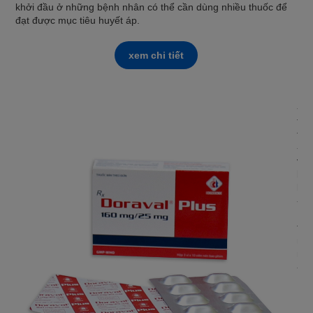
khởi đầu ở những bệnh nhân có thể cần dùng nhiều thuốc để
đạt được mục tiêu huyết áp.
xem chi tiết
DO
- Đ
thu
thu
- Đ
và 
bện
khô
- N
Lis
thu
máu
nga
- Đ