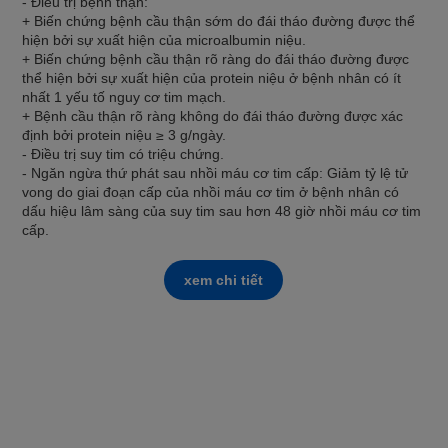
- Điều trị bệnh thận:
+ Biến chứng bệnh cầu thận sớm do đái tháo đường được thể
hiện bởi sự xuất hiện của microalbumin niệu.
+ Biến chứng bệnh cầu thận rõ ràng do đái tháo đường được
thể hiện bởi sự xuất hiện của protein niệu ở bệnh nhân có ít
nhất 1 yếu tố nguy cơ tim mạch.
+ Bệnh cầu thận rõ ràng không do đái tháo đường được xác
định bởi protein niệu ≥ 3 g/ngày.
- Điều trị suy tim có triệu chứng.
- Ngăn ngừa thứ phát sau nhồi máu cơ tim cấp: Giảm tỷ lệ tử
vong do giai đoạn cấp của nhồi máu cơ tim ở bệnh nhân có
dấu hiệu lâm sàng của suy tim sau hơn 48 giờ nhồi máu cơ tim
cấp.
xem chi tiết
DO