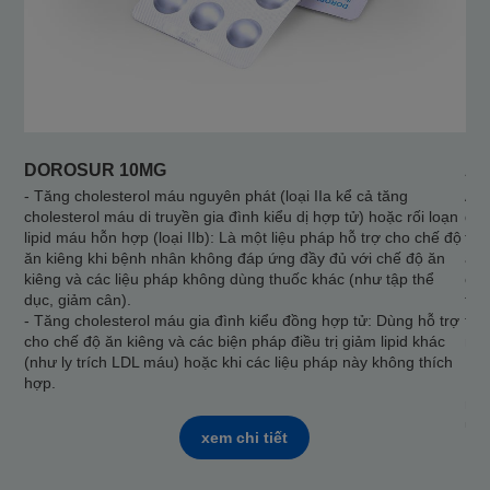
DOROSUR 10MG
AT
- Tăng cholesterol máu nguyên phát (loại IIa kể cả tăng
Ato
cholesterol máu di truyền gia đình kiểu dị hợp tử) hoặc rối loạn
điề
lipid máu hỗn hợp (loại IIb): Là một liệu pháp hỗ trợ cho chế độ
toà
ăn kiêng khi bệnh nhân không đáp ứng đầy đủ với chế độ ăn
apo
kiêng và các liệu pháp không dùng thuốc khác (như tập thể
cho
dục, giảm cân).
tăn
- Tăng cholesterol máu gia đình kiểu đồng hợp tử: Dùng hỗ trợ
tín
cho chế độ ăn kiêng và các biện pháp điều trị giảm lipid khác
máu
(như ly trích LDL máu) hoặc khi các liệu pháp này không thích
Fre
hợp.
Fre
máu
ứng
xem chi tiết