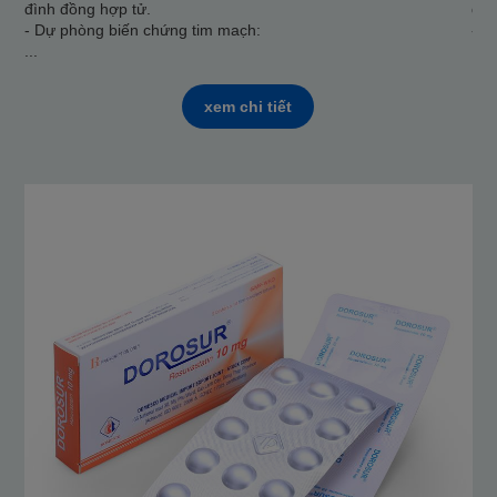
đình đồng hợp tử.
đìn
- Dự phòng biến chứng tim mac̣h:
- D
...
...
xem chi tiết