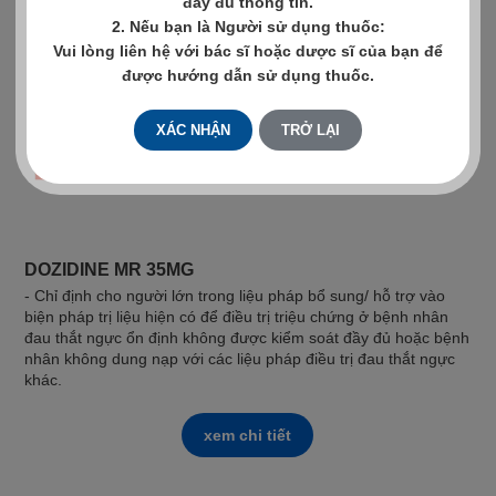
đầy đủ thông tin.
2. Nếu bạn là Người sử dụng thuốc:
Vui lòng liên hệ với bác sĩ hoặc dược sĩ của bạn để
được hướng dẫn sử dụng thuốc.
XÁC NHẬN
TRỞ LẠI
DOZIDINE MR 35MG
- Chỉ định cho người lớn trong liệu pháp bổ sung/ hỗ trợ vào
biện pháp trị liệu hiện có để điều trị triệu chứng ở bệnh nhân
đau thắt ngực ổn định không được kiểm soát đầy đủ hoặc bệnh
nhân không dung nạp với các liệu pháp điều trị đau thắt ngực
khác.
xem chi tiết