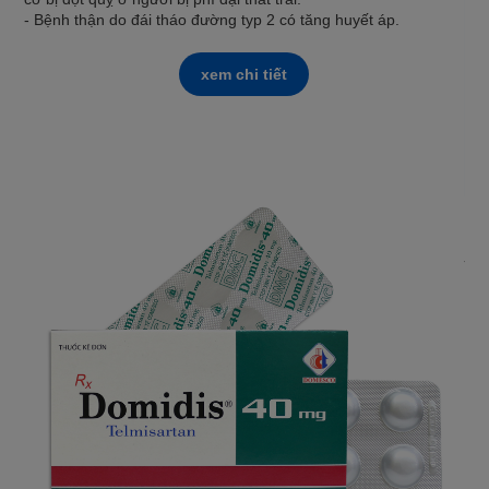
- Bệnh thận do đái tháo đường typ 2 có tăng huyết áp.
xem chi tiết
PA
- T