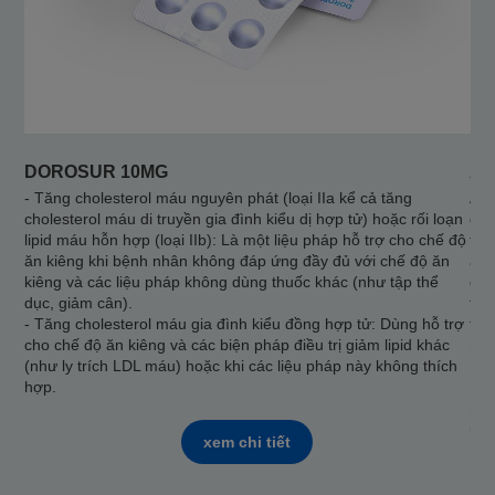
DOROSUR 10MG
AT
- Tăng cholesterol máu nguyên phát (loại IIa kể cả tăng
Ato
cholesterol máu di truyền gia đình kiểu dị hợp tử) hoặc rối loạn
điề
lipid máu hỗn hợp (loại IIb): Là một liệu pháp hỗ trợ cho chế độ
toà
ăn kiêng khi bệnh nhân không đáp ứng đầy đủ với chế độ ăn
apo
kiêng và các liệu pháp không dùng thuốc khác (như tập thể
cho
dục, giảm cân).
tăn
- Tăng cholesterol máu gia đình kiểu đồng hợp tử: Dùng hỗ trợ
tín
cho chế độ ăn kiêng và các biện pháp điều trị giảm lipid khác
máu
(như ly trích LDL máu) hoặc khi các liệu pháp này không thích
Fre
hợp.
Fre
máu
ứng
xem chi tiết