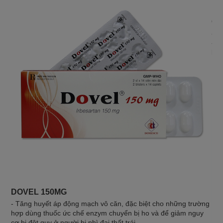
CO
- Đ
- B
bởi
DOVEL 150MG
- Tăng huyết áp động mạch vô căn, đặc biệt cho những trường
hợp dùng thuốc ức chế enzym chuyển bị ho và để giảm nguy
cơ bị đột quỵ ở người bị phì đại thất trái.