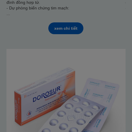
đình đồng hợp tử.
đìn
- Dự phòng biến chứng tim mac̣h:
- D
...
...
xem chi tiết