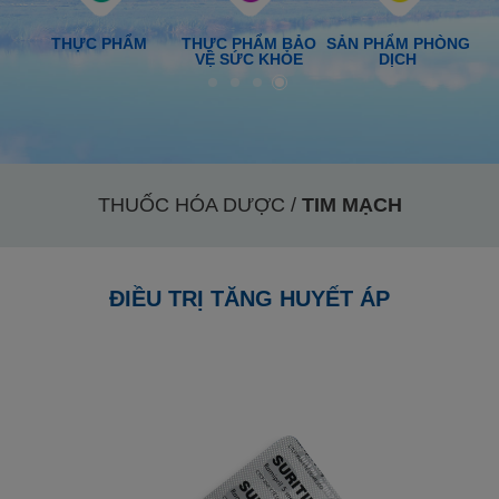
ỢC
THỰC PHẨM
THỰC PHẨM BẢO
SẢN PHẨM PHÒNG
VỆ SỨC KHỎE
DỊCH
THUỐC HÓA DƯỢC /
TIM MẠCH
ĐIỀU TRỊ TĂNG HUYẾT ÁP