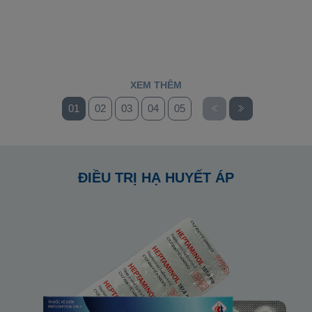
XEM THÊM
01
02
03
04
05
06
07
ĐIỀU TRỊ HẠ HUYẾT ÁP