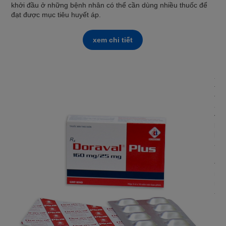
khởi đầu ở những bệnh nhân có thể cần dùng nhiều thuốc để
đạt được mục tiêu huyết áp.
xem chi tiết
DO
- Đ
thu
thu
- Đ
và 
bện
khô
- N
Lis
thu
máu
nga
- Đ