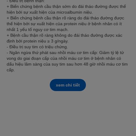
- Điều trị bệnh thận:
+ Biến chứng bệnh cầu thận sớm do đái tháo đường được thể
hiện bởi sự xuất hiện của microalbumin niệu.
+ Biến chứng bệnh cầu thận rõ ràng do đái tháo đường được
thể hiện bởi sự xuất hiện của protein niệu ở bệnh nhân có ít
nhất 1 yếu tố nguy cơ tim mạch.
+ Bệnh cầu thận rõ ràng không do đái tháo đường được xác
định bởi protein niệu ≥ 3 g/ngày.
- Điều trị suy tim có triệu chứng.
- Ngăn ngừa thứ phát sau nhồi máu cơ tim cấp: Giảm tỷ lệ tử
vong do giai đoạn cấp của nhồi máu cơ tim ở bệnh nhân có
dấu hiệu lâm sàng của suy tim sau hơn 48 giờ nhồi máu cơ tim
cấp.
xem chi tiết
DO