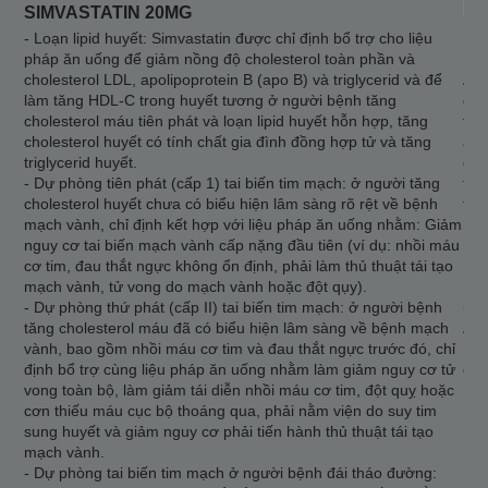
SIMVASTATIN 20MG
- Loạn lipid huyết: Simvastatin được chỉ định bổ trợ cho liệu
DO
pháp ăn uống để giảm nồng độ cholesterol toàn phần và
cholesterol LDL, apolipoprotein B (apo B) và triglycerid và để
Ato
làm tăng HDL-C trong huyết tương ở người bệnh tăng
điề
cholesterol máu tiên phát và loạn lipid huyết hỗn hợp, tăng
toà
cholesterol huyết có tính chất gia đình đồng hợp tử và tăng
apo
triglycerid huyết.
cho
- Dự phòng tiên phát (cấp 1) tai biến tim mạch: ở người tăng
tăn
cholesterol huyết chưa có biểu hiện lâm sàng rõ rệt về bệnh
tín
mạch vành, chỉ định kết hợp với liệu pháp ăn uống nhằm: Giảm
máu
nguy cơ tai biến mạch vành cấp nặng đầu tiên (ví dụ: nhồi máu
Fre
cơ tim, đau thắt ngực không ổn định, phải làm thủ thuật tái tạo
Fre
mạch vành, tử vong do mạch vành hoặc đột qụy).
máu
- Dự phòng thứ phát (cấp II) tai biến tim mạch: ở người bệnh
ứng
tăng cholesterol máu đã có biểu hiện lâm sàng về bệnh mạch
Ato
vành, bao gồm nhồi máu cơ tim và đau thắt ngực trước đó, chỉ
LDL
định bổ trợ cùng liệu pháp ăn uống nhằm làm giảm nguy cơ tử
đìn
vong toàn bộ, làm giảm tái diễn nhồi máu cơ tim, đột quỵ hoặc
Dự 
cơn thiếu máu cục bộ thoáng qua, phải nằm viện do suy tim
...
sung huyết và giảm nguy cơ phải tiến hành thủ thuật tái tạo
mạch vành.
- Dự phòng tai biến tim mạch ở người bệnh đái tháo đường: