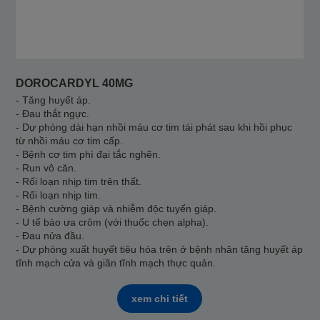
DOROCARDYL 40MG
- Tăng huyết áp.
- Đau thắt ngực.
- Dự phòng dài hạn nhồi máu cơ tim tái phát sau khi hồi phục
từ nhồi máu cơ tim cấp.
- Bệnh cơ tim phì đại tắc nghẽn.
- Run vô căn.
- Rối loạn nhịp tim trên thất.
- Rối loạn nhịp tim.
- Bệnh cường giáp và nhiễm độc tuyến giáp.
- U tế bào ưa crôm (với thuốc chẹn alpha).
- Đau nửa đầu.
- Dự phòng xuất huyết tiêu hóa trên ở bệnh nhân tăng huyết áp
tĩnh mạch cửa và giãn tĩnh mạch thực quản.
xem chi tiết