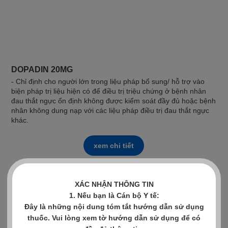
DOPADIN 20MG
- Chỉ định cho người lớn trong liệu pháp bổ sung/ hỗ trợ vào
biện pháp trị liệu hiện có để điều trị triệu chứng ở bệnh nhân
đau thắt ngực ổn định không được kiểm soát đầy đủ hoặc bệnh
nhân không dung nạp với các liệu pháp điều trị đau thắt ngực
khác.
xem chi tiết
XÁC NHẬN THÔNG TIN
1. Nếu bạn là Cán bộ Y tế:
Đây là những nội dung tóm tắt hướng dẫn sử dụng
thuốc. Vui lòng xem tờ hướng dẫn sử dụng để có