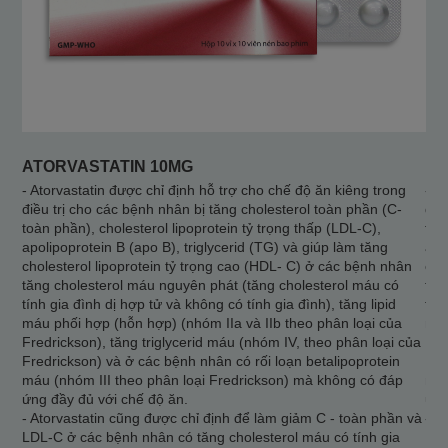
ATORVASTATIN 10MG
DO
- Atorvastatin được chỉ định hỗ trợ cho chế độ ăn kiêng trong
- A
điều trị cho các bệnh nhân bị tăng cholesterol toàn phần (C-
điề
toàn phần), cholesterol lipoprotein tỷ trọng thấp (LDL-C),
toà
apolipoprotein B (apo B), triglycerid (TG) và giúp làm tăng
apo
cholesterol lipoprotein tỷ trọng cao (HDL- C) ở các bệnh nhân
cho
tăng cholesterol máu nguyên phát (tăng cholesterol máu có
tăn
tính gia đình dị hợp tử và không có tính gia đình), tăng lipid
tín
máu phối hợp (hỗn hợp) (nhóm IIa và IIb theo phân loại của
máu
Fredrickson), tăng triglycerid máu (nhóm IV, theo phân loại của
Fre
Fredrickson) và ở các bệnh nhân có rối loạn betalipoprotein
Fre
máu (nhóm III theo phân loại Fredrickson) mà không có đáp
máu
ứng đầy đủ với chế độ ăn.
ứng
- Atorvastatin cũng được chỉ định để làm giảm C - toàn phần và
- A
LDL-C ở các bệnh nhân có tăng cholesterol máu có tính gia
LDL